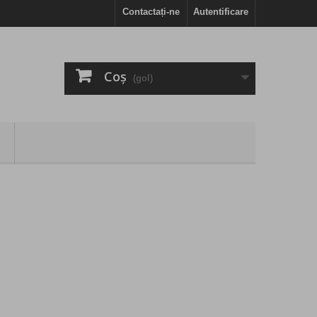
Contactați-ne
Autentificare
Coş
(gol)