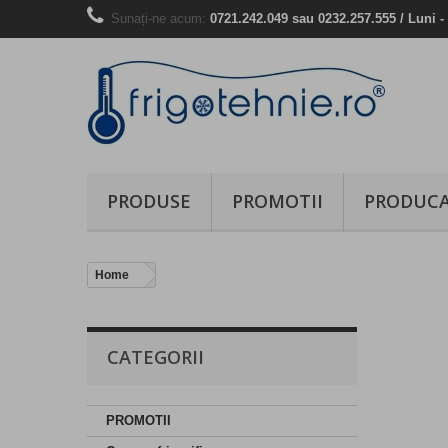
Sunați-ne acum:
0721.242.049 sau 0232.257.555 / Luni - 
PRODUSE
PROMOTII
PRODUCA
Home
CATEGORII
PROMOTII