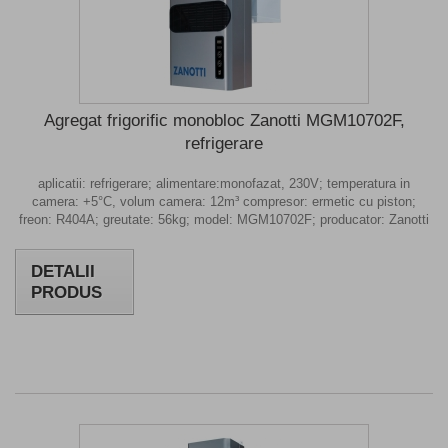
Agregat frigorific monobloc Zanotti MGM10702F,
refrigerare
aplicatii: refrigerare; alimentare:monofazat, 230V; temperatura in
camera: +5°C, volum camera: 12m³ compresor: ermetic cu piston;
freon: R404A; greutate: 56kg; model: MGM10702F; producator: Zanotti
DETALII
PRODUS