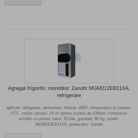
Agregat frigorific monobloc Zanotti MGM212EB11XA,
refrigerare
aplicatii: refrigerare; alimentare: trifazat, 400V; temperatura in camera:
+5°C, volum camera: 24 m³ pentru izolatie de 100mm; compresor:
ermetic cu piston; freon: R134a; greutate: 80 kg; model:
MGM212EB11XA; producator: Zanotti