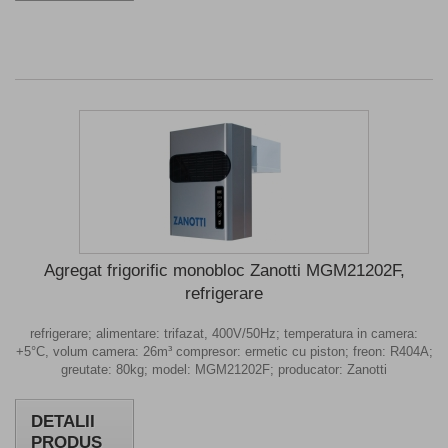
Agregat frigorific monobloc Zanotti MGM21202F,
refrigerare
refrigerare; alimentare: trifazat, 400V/50Hz; temperatura in camera:
+5°C, volum camera: 26m³ compresor: ermetic cu piston; freon: R404A;
greutate: 80kg; model: MGM21202F; producator: Zanotti
DETALII
PRODUS