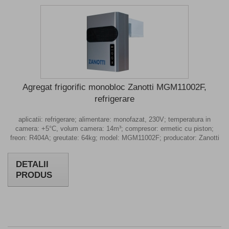
Agregat frigorific monobloc Zanotti MGM11002F,
refrigerare
aplicatii: refrigerare; alimentare: monofazat, 230V; temperatura in
camera: +5°C, volum camera: 14m³; compresor: ermetic cu piston;
freon: R404A; greutate: 64kg; model: MGM11002F; producator: Zanotti
DETALII
PRODUS