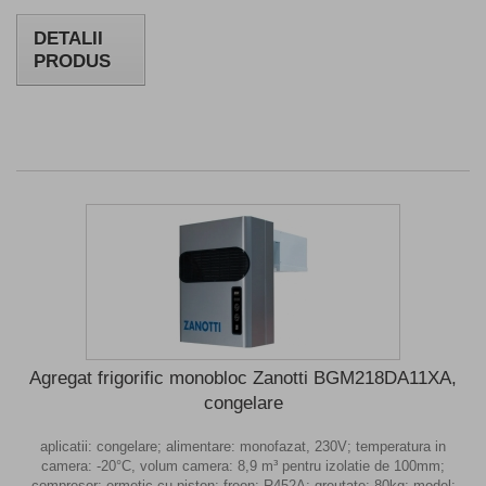
DETALII
PRODUS
Agregat frigorific monobloc Zanotti BGM218DA11XA,
congelare
aplicatii: congelare; alimentare: monofazat, 230V; temperatura in
camera: -20°C, volum camera: 8,9 m³ pentru izolatie de 100mm;
compresor: ermetic cu piston; freon: R452A; greutate: 80kg; model: