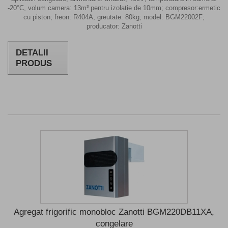
-20°C, volum camera: 13m³ pentru izolatie de 10mm; compresor:ermetic
cu piston; freon: R404A; greutate: 80kg; model: BGM22002F;
producator: Zanotti
DETALII
PRODUS
Agregat frigorific monobloc Zanotti BGM220DB11XA,
congelare