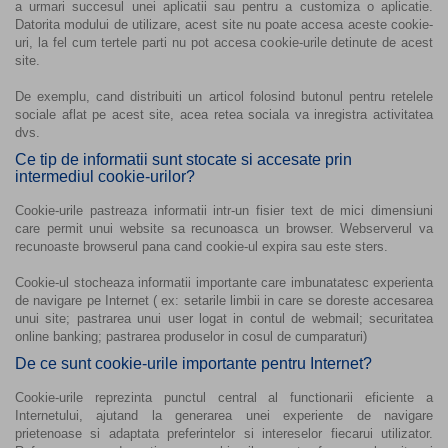
a urmari succesul unei aplicatii sau pentru a customiza o aplicatie.
Datorita modului de utilizare, acest site nu poate accesa aceste cookie-
uri, la fel cum tertele parti nu pot accesa cookie-urile detinute de acest
site.
De exemplu, cand distribuiti un articol folosind butonul pentru retelele
sociale aflat pe acest site, acea retea sociala va inregistra activitatea
dvs.
Ce tip de informatii sunt stocate si accesate prin
intermediul cookie-urilor?
Cookie-urile pastreaza informatii intr-un fisier text de mici dimensiuni
care permit unui website sa recunoasca un browser. Webserverul va
recunoaste browserul pana cand cookie-ul expira sau este sters.
Cookie-ul stocheaza informatii importante care imbunatatesc experienta
de navigare pe Internet ( ex: setarile limbii in care se doreste accesarea
unui site; pastrarea unui user logat in contul de webmail; securitatea
online banking; pastrarea produselor in cosul de cumparaturi)
De ce sunt cookie-urile importante pentru Internet?
Cookie-urile reprezinta punctul central al functionarii eficiente a
Internetului, ajutand la generarea unei experiente de navigare
prietenoase si adaptata preferintelor si intereselor fiecarui utilizator.