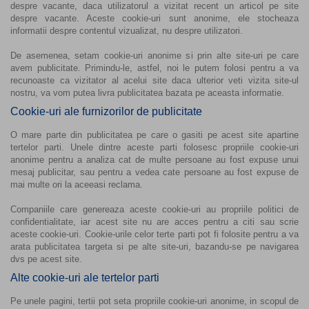
despre vacante, daca utilizatorul a vizitat recent un articol pe site
despre vacante. Aceste cookie-uri sunt anonime, ele stocheaza
informatii despre contentul vizualizat, nu despre utilizatori.
De asemenea, setam cookie-uri anonime si prin alte site-uri pe care
avem publicitate. Primindu-le, astfel, noi le putem folosi pentru a va
recunoaste ca vizitator al acelui site daca ulterior veti vizita site-ul
nostru, va vom putea livra publicitatea bazata pe aceasta informatie.
Cookie-uri ale furnizorilor de publicitate
O mare parte din publicitatea pe care o gasiti pe acest site apartine
tertelor parti. Unele dintre aceste parti folosesc propriile cookie-uri
anonime pentru a analiza cat de multe persoane au fost expuse unui
mesaj publicitar, sau pentru a vedea cate persoane au fost expuse de
mai multe ori la aceeasi reclama.
Companiile care genereaza aceste cookie-uri au propriile politici de
confidentialitate, iar acest site nu are acces pentru a citi sau scrie
aceste cookie-uri. Cookie-urile celor terte parti pot fi folosite pentru a va
arata publicitatea targeta si pe alte site-uri, bazandu-se pe navigarea
dvs pe acest site.
Alte cookie-uri ale tertelor parti
Pe unele pagini, tertii pot seta propriile cookie-uri anonime, in scopul de