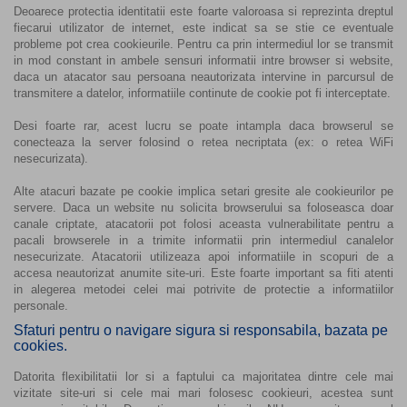
Deoarece protectia identitatii este foarte valoroasa si reprezinta dreptul
fiecarui utilizator de internet, este indicat sa se stie ce eventuale
probleme pot crea cookieurile. Pentru ca prin intermediul lor se transmit
in mod constant in ambele sensuri informatii intre browser si website,
daca un atacator sau persoana neautorizata intervine in parcursul de
transmitere a datelor, informatiile continute de cookie pot fi interceptate.
Desi foarte rar, acest lucru se poate intampla daca browserul se
conecteaza la server folosind o retea necriptata (ex: o retea WiFi
nesecurizata).
Alte atacuri bazate pe cookie implica setari gresite ale cookieurilor pe
servere. Daca un website nu solicita browserului sa foloseasca doar
canale criptate, atacatorii pot folosi aceasta vulnerabilitate pentru a
pacali browserele in a trimite informatii prin intermediul canalelor
nesecurizate. Atacatorii utilizeaza apoi informatiile in scopuri de a
accesa neautorizat anumite site-uri. Este foarte important sa fiti atenti
in alegerea metodei celei mai potrivite de protectie a informatiilor
personale.
Sfaturi pentru o navigare sigura si responsabila, bazata pe
cookies.
Datorita flexibilitatii lor si a faptului ca majoritatea dintre cele mai
vizitate site-uri si cele mai mari folosesc cookieuri, acestea sunt