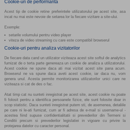
Cookie-uri de performanta
Acest tip de cookie retine preferintele utilizatorului pe acest site, asa
incat nu mai este nevoie de setarea lor la fiecare vizitare a site-ului.
Exemple:
setarile volumului pentru video player
viteza de video streaming cu care este compatibil browserul
Cookie-uri pentru analiza vizitatorilor
De fiecare data cand un utilizator viziteaza acest site softul de analytics
furnizat de o terta parte genereaza un cookie de analiza a utilizatorului.
Acest cookie ne spune daca ati mai vizitat acest site pana acum.
Browserul ne va spune daca aveti acest cookie, iar daca nu, vom
genera unul. Acesta permite monitorizarea utilizatorilor unici care ne
viziteaza si cat de des o fac.
Atat timp cat nu sunteti inregistrat pe acest site, acest cookie nu poate
fi folosit pentru a identifica persoanele fizice, ele sunt folosite doar in
scop statistic. Daca sunteti inregistrat putem sti, de asemenea, detaliile
pe care ni le-ati furnizat, cum ar fi adresa de e-mail si username-ul -
acestea fiind supuse confidentialitatii si prevederilor din Termeni si
Conditii precum si prevederilor legislatiei in vigoare cu privire la
protejarea datelor cu caracter personal.