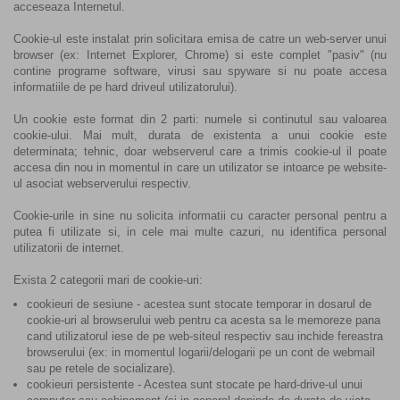
acceseaza Internetul.
Cookie-ul este instalat prin solicitara emisa de catre un web-server unui
browser (ex: Internet Explorer, Chrome) si este complet "pasiv" (nu
contine programe software, virusi sau spyware si nu poate accesa
informatiile de pe hard driveul utilizatorului).
Un cookie este format din 2 parti: numele si continutul sau valoarea
cookie-ului. Mai mult, durata de existenta a unui cookie este
determinata; tehnic, doar webserverul care a trimis cookie-ul il poate
accesa din nou in momentul in care un utilizator se intoarce pe website-
ul asociat webserverului respectiv.
Cookie-urile in sine nu solicita informatii cu caracter personal pentru a
putea fi utilizate si, in cele mai multe cazuri, nu identifica personal
utilizatorii de internet.
Exista 2 categorii mari de cookie-uri:
cookieuri de sesiune - acestea sunt stocate temporar in dosarul de
cookie-uri al browserului web pentru ca acesta sa le memoreze pana
cand utilizatorul iese de pe web-siteul respectiv sau inchide fereastra
browserului (ex: in momentul logarii/delogarii pe un cont de webmail
sau pe retele de socializare).
cookieuri persistente - Acestea sunt stocate pe hard-drive-ul unui