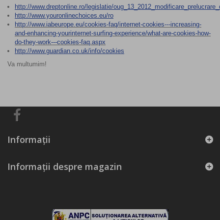
http://www.dreptonline.ro/legislatie/oug_13_2012_modificare_prelucrare_
http://www.youronlinechoices.eu/ro
http://www.iabeurope.eu/cookies-faq/internet-cookies---increasing-
and-enhancing-yourinternet-surfing-experience/what-are-cookies-how-
do-they-work---cookies-faq.aspx
http://www.guardian.co.uk/info/cookies
Va multumim!
Informaţii
Informații despre magazin