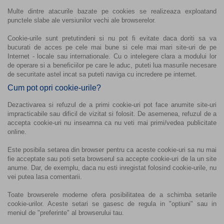
Multe dintre atacurile bazate pe cookies se realizeaza exploatand
punctele slabe ale versiunilor vechi ale browserelor.
Cookie-urile sunt pretutindeni si nu pot fi evitate daca doriti sa va
bucurati de acces pe cele mai bune si cele mai mari site-uri de pe
Internet - locale sau internationale. Cu o intelegere clara a modului lor
de operare si a beneficiilor pe care le aduc, puteti lua masurile necesare
de securitate astel incat sa puteti naviga cu incredere pe internet.
Cum pot opri cookie-urile?
Dezactivarea si refuzul de a primi cookie-uri pot face anumite site-uri
impracticabile sau dificil de vizitat si folosit. De asemenea, refuzul de a
accepta cookie-uri nu inseamna ca nu veti mai primi/vedea publicitate
online.
Este posibila setarea din browser pentru ca aceste cookie-uri sa nu mai
fie acceptate sau poti seta browserul sa accepte cookie-uri de la un site
anume. Dar, de exemplu, daca nu esti inregistat folosind cookie-urile, nu
vei putea lasa comentarii.
Toate browserele moderne ofera posibilitatea de a schimba setarile
cookie-urilor. Aceste setari se gasesc de regula in "optiuni" sau in
meniul de "preferinte" al browserului tau.