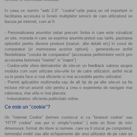
In ceea ce numim "web 2.0", "cookie"-urile joaca un rol important in
facilitarea accesului si livrarii multiplelor servicii de care utilizatorul se
bucura pe internet, cum ar fi:
- Personalizarea anumitor setari precum: limba in care este vizualizat
un site, moneda in care se exprima anumite preturi sau tarife, pastrarea
optiunilor pentru diverse produse (masuri, alte detalii etc) in cosul de
cumparaturi (si memorarea acestor optiuni) - generandu-se astfel
flexibilitatea "cosului de cumparaturi" (accesarea preferintelor vechi prin
accesarea butonului "inainte" si "inapoi")
- Cookie-urile ofera detinatorilor de site-uri un feedback valoros asupra
modului cum sunt utilizate site-urile lor de catre utilizatori, astfel incat
sa le poata face si mai eficiente si mai accesibile pentru utilizatori.
- Permit aplicatiilor multimedia sau de alt tip de pe alte site-uri sa fie
incluse intr-un anumit site pentru a crea o experienta de navigare mai
valoroasa, mai utila si mai placuta;
- Imbunatatesc eficienta publicitatii online.
Ce este un "cookie"?
Un "Internet Cookie" (termen cunoscut si ca "browser cookie" sau
"HTTP cookie" sau pur si simplu"cookie" ) este un fisier de mici
dimensiuni, format din litere si numere, care va fi stocat pe computerul,
terminalul mobil sau alte echipamente ale unui utilizator de pe care se