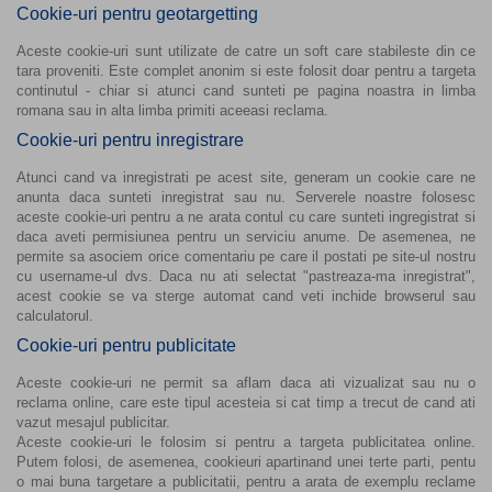
Cookie-uri pentru geotargetting
Aceste cookie-uri sunt utilizate de catre un soft care stabileste din ce
tara proveniti. Este complet anonim si este folosit doar pentru a targeta
continutul - chiar si atunci cand sunteti pe pagina noastra in limba
romana sau in alta limba primiti aceeasi reclama.
Cookie-uri pentru inregistrare
Atunci cand va inregistrati pe acest site, generam un cookie care ne
anunta daca sunteti inregistrat sau nu. Serverele noastre folosesc
aceste cookie-uri pentru a ne arata contul cu care sunteti ingregistrat si
daca aveti permisiunea pentru un serviciu anume. De asemenea, ne
permite sa asociem orice comentariu pe care il postati pe site-ul nostru
cu username-ul dvs. Daca nu ati selectat "pastreaza-ma inregistrat",
acest cookie se va sterge automat cand veti inchide browserul sau
calculatorul.
Cookie-uri pentru publicitate
Aceste cookie-uri ne permit sa aflam daca ati vizualizat sau nu o
reclama online, care este tipul acesteia si cat timp a trecut de cand ati
vazut mesajul publicitar.
Aceste cookie-uri le folosim si pentru a targeta publicitatea online.
Putem folosi, de asemenea, cookieuri apartinand unei terte parti, pentu
o mai buna targetare a publicitatii, pentru a arata de exemplu reclame