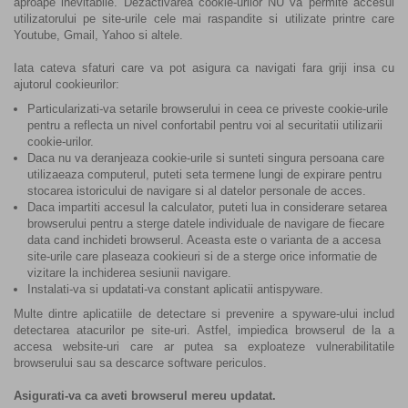
aproape inevitabile. Dezactivarea cookie-urilor NU va permite accesul
utilizatorului pe site-urile cele mai raspandite si utilizate printre care
Youtube, Gmail, Yahoo si altele.
Iata cateva sfaturi care va pot asigura ca navigati fara griji insa cu
ajutorul cookieurilor:
Particularizati-va setarile browserului in ceea ce priveste cookie-urile
pentru a reflecta un nivel confortabil pentru voi al securitatii utilizarii
cookie-urilor.
Daca nu va deranjeaza cookie-urile si sunteti singura persoana care
utilizaeaza computerul, puteti seta termene lungi de expirare pentru
stocarea istoricului de navigare si al datelor personale de acces.
Daca impartiti accesul la calculator, puteti lua in considerare setarea
browserului pentru a sterge datele individuale de navigare de fiecare
data cand inchideti browserul. Aceasta este o varianta de a accesa
site-urile care plaseaza cookieuri si de a sterge orice informatie de
vizitare la inchiderea sesiunii navigare.
Instalati-va si updatati-va constant aplicatii antispyware.
Multe dintre aplicatiile de detectare si prevenire a spyware-ului includ
detectarea atacurilor pe site-uri. Astfel, impiedica browserul de la a
accesa website-uri care ar putea sa exploateze vulnerabilitatile
browserului sau sa descarce software periculos.
Asigurati-va ca aveti browserul mereu updatat.