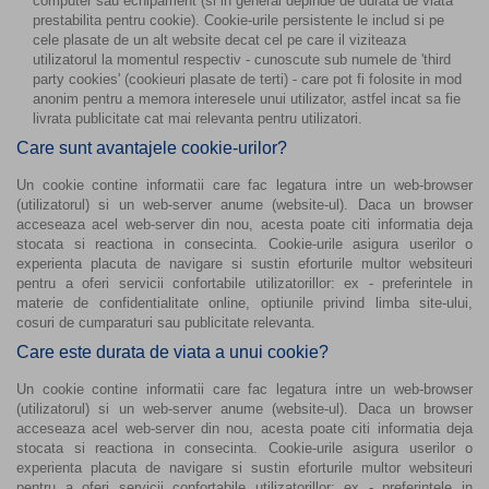
computer sau echipament (si in general depinde de durata de viata
prestabilita pentru cookie). Cookie-urile persistente le includ si pe
cele plasate de un alt website decat cel pe care il viziteaza
utilizatorul la momentul respectiv - cunoscute sub numele de 'third
party cookies' (cookieuri plasate de terti) - care pot fi folosite in mod
anonim pentru a memora interesele unui utilizator, astfel incat sa fie
livrata publicitate cat mai relevanta pentru utilizatori.
Care sunt avantajele cookie-urilor?
Un cookie contine informatii care fac legatura intre un web-browser
(utilizatorul) si un web-server anume (website-ul). Daca un browser
acceseaza acel web-server din nou, acesta poate citi informatia deja
stocata si reactiona in consecinta. Cookie-urile asigura userilor o
experienta placuta de navigare si sustin eforturile multor websiteuri
pentru a oferi servicii confortabile utilizatorillor: ex - preferintele in
materie de confidentialitate online, optiunile privind limba site-ului,
cosuri de cumparaturi sau publicitate relevanta.
Care este durata de viata a unui cookie?
Un cookie contine informatii care fac legatura intre un web-browser
(utilizatorul) si un web-server anume (website-ul). Daca un browser
acceseaza acel web-server din nou, acesta poate citi informatia deja
stocata si reactiona in consecinta. Cookie-urile asigura userilor o
experienta placuta de navigare si sustin eforturile multor websiteuri
pentru a oferi servicii confortabile utilizatorillor: ex - preferintele in