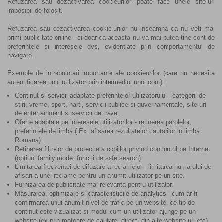
Refuzarea sau dezactivarea cookieurilor poate face unele site-uri
imposibil de folosit.
Refuzarea sau dezactivarea cookie-urilor nu inseamna ca nu veti mai
primi publicitate online - ci doar ca aceasta nu va mai putea tine cont de
preferintele si interesele dvs, evidentiate prin comportamentul de
navigare.
Exemple de intrebuintari importante ale cookieurilor (care nu necesita
autentificarea unui utilizator prin intermediul unui cont):
Continut si servicii adaptate preferintelor utilizatorului - categorii de
stiri, vreme, sport, harti, servicii publice si guvernamentale, site-uri
de entertainment si servicii de travel.
Oferte adaptate pe interesele utilizatorilor - retinerea parolelor,
preferintele de limba ( Ex: afisarea rezultatelor cautarilor in limba
Romana).
Retinerea filtrelor de protectie a copiilor privind continutul pe Internet
(optiuni family mode, functii de safe search).
Limitarea frecventei de difuzare a reclamelor - limitarea numarului de
afisari a unei reclame pentru un anumit utilizator pe un site.
Furnizarea de publicitate mai relevanta pentru utilizator.
Masurarea, optimizare si caracteristicile de analytics - cum ar fi
confirmarea unui anumit nivel de trafic pe un website, ce tip de
continut este vizualizat si modul cum un utilizator ajunge pe un
website (ex prin motoare de cautare, direct, din alte website-uri etc).