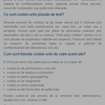
materie de confidentialitate online, optiunile privind limba site-ului,
cosuri de cumparaturi sau publicitate relevanta.
Ce sunt cookie-urile plasate de terti?
Anumite sectiuni de continut de pe unele site-uri pot fi furnizate prin
intermediul unor terte parti/furnizori (ex: news box, un video sau o
reclama). Aceste terte parti pot plasa de asemenea cookieuri prin
intermediul site-ului si ele se numesc "third party cookies" pentru ca nu
sunt plasate de proprietarul website-ului respectiv. Furnizorii terti trebuie
sa respecte de asemenea legea in vigoare si politicile de
confidentialitate ale detinatorului site-ului.
Cum sunt folosite cookie-urile de catre acest site?
O vizita pe acest site poate plasa cookie-uri in scopuri de:
cookie-uri de performanta a site-ului
cookie-uri de analiza a vizitatorilor
cookie-uri pentru geotargetting
cookie-uri de inregistrare
cookie-uri pentru publicitate
cookie-uri ale furnizorilor de publicitate
Aceste cookie-uri pot proveni de la urmatorii terti: etermostat.ro,
doubleclick.com, Gemius si altii.