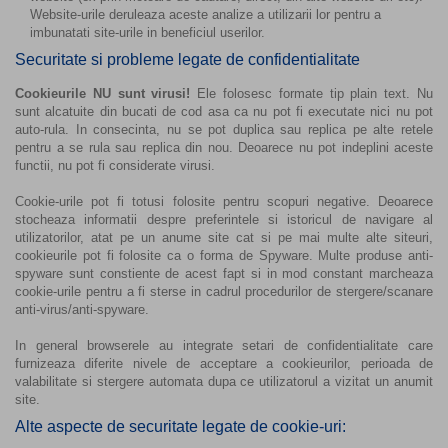
Website-urile deruleaza aceste analize a utilizarii lor pentru a
imbunatati site-urile in beneficiul userilor.
Securitate si probleme legate de confidentialitate
Cookieurile NU sunt virusi!
Ele folosesc formate tip plain text. Nu
sunt alcatuite din bucati de cod asa ca nu pot fi executate nici nu pot
auto-rula. In consecinta, nu se pot duplica sau replica pe alte retele
pentru a se rula sau replica din nou. Deoarece nu pot indeplini aceste
functii, nu pot fi considerate virusi.
Cookie-urile pot fi totusi folosite pentru scopuri negative. Deoarece
stocheaza informatii despre preferintele si istoricul de navigare al
utilizatorilor, atat pe un anume site cat si pe mai multe alte siteuri,
cookieurile pot fi folosite ca o forma de Spyware. Multe produse anti-
spyware sunt constiente de acest fapt si in mod constant marcheaza
cookie-urile pentru a fi sterse in cadrul procedurilor de stergere/scanare
anti-virus/anti-spyware.
In general browserele au integrate setari de confidentialitate care
furnizeaza diferite nivele de acceptare a cookieurilor, perioada de
valabilitate si stergere automata dupa ce utilizatorul a vizitat un anumit
site.
Alte aspecte de securitate legate de cookie-uri: