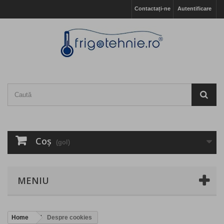
Contactați-ne
Autentificare
Coş
(gol)
MENIU
Home
Despre cookies