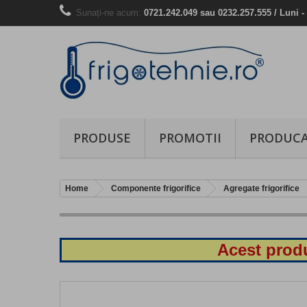
Sunați-ne acum:
0721.242.049 sau 0232.257.555 / Luni - 
PRODUSE
PROMOTII
PRODUCA
Home
Componente frigorifice
Agregate frigorifice
Acest produ