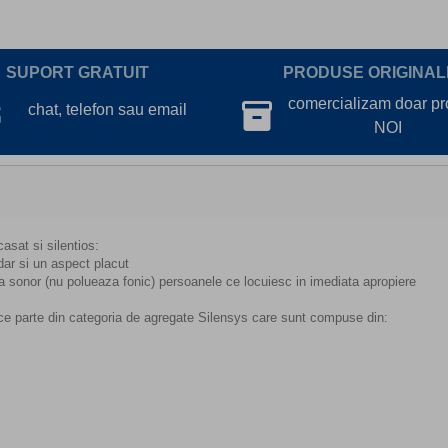
SUPORT GRATUIT
PRODUSE ORIGINAL
lk
comercializam doar p
inventory_2
chat, telefon sau email
NOI
asat si silentios:
ar si un aspect placut
 sonor (nu polueaza fonic) persoanele ce locuiesc in imediata apropiere
 parte din categoria de agregate Silensys care sunt compuse din: