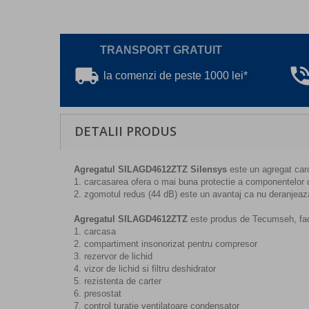
TRANSPORT GRATUIT
local_shipping
phone_in_ta
la comenzi de peste 1000 lei*
DETALII PRODUS
Agregatul SILAGD4612ZTZ Silensys
este un agregat carc
1. carcasarea ofera o mai buna protectie a componentelor d
2. zgomotul redus (44 dB) este un avantaj ca nu deranjeaza
Agregatul SILAGD4612ZTZ
este produs de Tecumseh, face
1. carcasa
2. compartiment insonorizat pentru compresor
3. rezervor de lichid
4. vizor de lichid si filtru deshidrator
5. rezistenta de carter
6. presostat
7. control turatie ventilatoare condensator