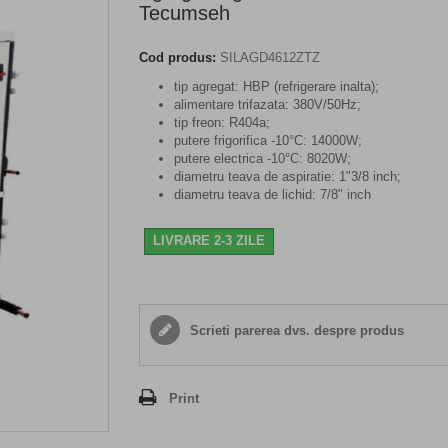
Tecumseh
Cod produs:
SILAGD4612ZTZ
tip agregat: HBP (refrigerare inalta);
alimentare trifazata: 380V/50Hz;
tip freon: R404a;
putere frigorifica -10°C: 14000W;
putere electrica -10°C: 8020W;
diametru teava de aspiratie: 1"3/8 inch;
diametru teava de lichid: 7/8" inch
LIVRARE 2-3 ZILE
Scrieti parerea dvs. despre produs
Print