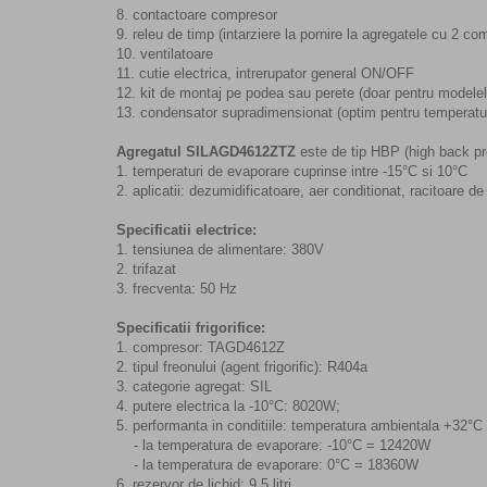
8. contactoare compresor
9. releu de timp (intarziere la pornire la agregatele cu 2 c
10. ventilatoare
11. cutie electrica, intrerupator general ON/OFF
12. kit de montaj pe podea sau perete (doar pentru modelele
13. condensator supradimensionat (optim pentru temperaturi
Agregatul SILAGD4612ZTZ
este de tip HBP (high back pre
1. temperaturi de evaporare cuprinse intre -15°C si 10°C
2. aplicatii: dezumidificatoare, aer conditionat, racitoare de
Specificatii electrice:
1. tensiunea de alimentare: 380V
2. trifazat
3. frecventa: 50 Hz
Specificatii frigorifice:
1. compresor: TAGD4612Z
2. tipul freonului (agent frigorific): R404a
3. categorie agregat: SIL
4. putere electrica la -10°C: 8020W;
5. performanta in conditiile: temperatura ambientala +32°
- la temperatura de evaporare: -10°C = 12420W
- la temperatura de evaporare: 0°C = 18360W
6. rezervor de lichid: 9,5 litri