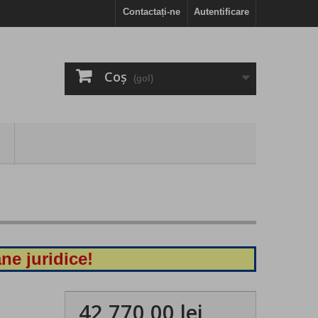
Contactați-ne
Autentificare
Coş
(gol)
ne juridice!
42 770,00 lei