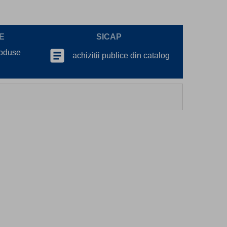
E
SICAP
article
roduse
achizitii publice din catalog