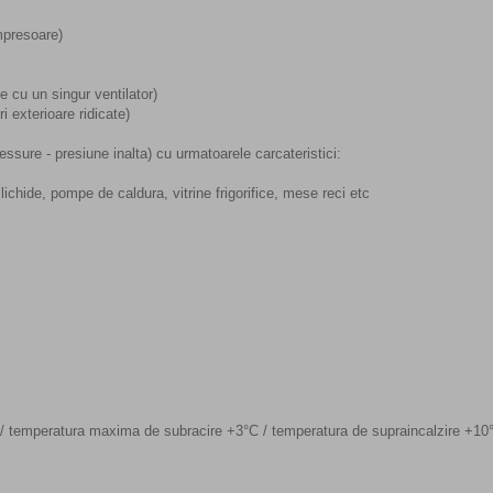
ompresoare)
 cu un singur ventilator)
 exterioare ridicate)
ssure - presiune inalta) cu urmatoarele carcateristici:
 lichide, pompe de caldura, vitrine frigorifice, mese reci etc
C / temperatura maxima de subracire +3°C / temperatura de supraincalzire +10