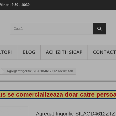
Vineri: 9:30 - 16:30
TORI
BLOG
ACHIZITII SICAP
CONTACT
Agregat frigorific SILAGD4612ZTZ Tecumseh
s se comercializeaza doar catre persoa
Agregat frigorific SILAGD4612ZTZ