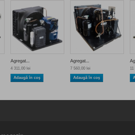
Agregat...
Agregat...
Ag
4 311,00 lei
7 560,00 lei
11 
Adaugă în coş
Adaugă în coş
A