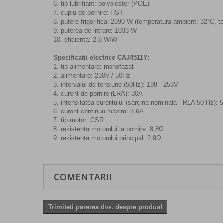
6. tip lubrifiant: polyolester (POE)
7. cuplu de pornire: HST
8. putere frigorifica: 2890 W (temperatura ambient: 32°C, 
9. puterea de intrare: 1033 W
10. eficienta: 2,8 W/W
Specificatii electrice CAJ4511Y:
1. tip alimentare: monofazat
2. alimentare: 230V / 50Hz
3. intervalul de tensiune (50Hz): 198 - 253V
4. curent de pornire (LRA): 30A
5. intensitatea curentului (sarcina nominala - RLA 50 Hz): 
6. curent continuu maxim: 8,6A
7. tip motor: CSR
8. rezistenta motorului la pornire: 8,8Ω
9. rezistenta motorului principal: 2,9Ω
COMENTARII
Trimiteti parerea dvs. despre produs!