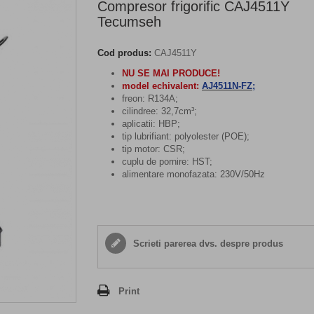
Compresor frigorific CAJ4511Y
Tecumseh
Cod produs:
CAJ4511Y
NU SE MAI PRODUCE!
model echivalent:
AJ4511N-FZ
;
freon: R134A;
cilindree: 32,7cm³;
aplicatii: HBP;
tip lubrifiant: polyolester (POE);
tip motor: CSR;
cuplu de pornire: HST;
alimentare monofazata: 230V/50Hz
Scrieti parerea dvs. despre produs
Print