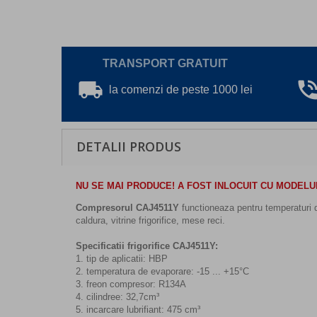
TRANSPORT GRATUIT
local_shipping
phone_in_ta
la comenzi de peste 1000 lei
DETALII PRODUS
NU SE MAI PRODUCE! A FOST INLOCUIT CU MODELU
Compresorul CAJ4511Y
functioneaza pentru temperaturi de
caldura, vitrine frigorifice, mese reci.
Specificatii frigorifice CAJ4511Y:
1. tip de aplicatii: HBP
2. temperatura de evaporare: -15 ... +15°C
3. freon compresor: R134A
4. cilindree: 32,7cm³
5. incarcare lubrifiant: 475 cm³