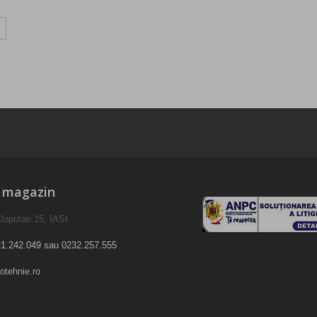
e magazin
lopotari 15, IASI
1.242.049 sau 0232.257.555
otehnie.ro