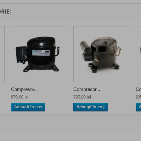
RIE:
Compresor...
Compresor...
Co
870,00 lei
795,00 lei
935
Adaugă în coş
Adaugă în coş
A