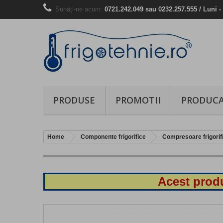
Sunați-ne acum:
0721.242.049 sau 0232.257.555 / Luni - 
PRODUSE
PROMOTII
PRODUCA
Home
Componente frigorifice
Compresoare frigorif
Acest produ