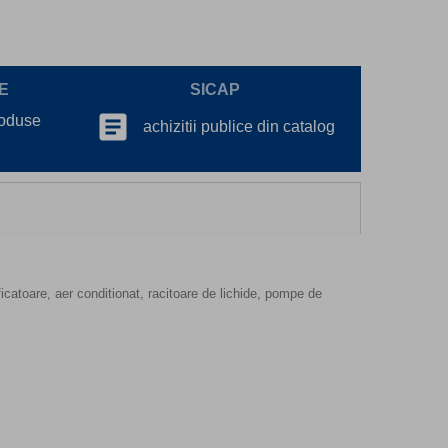
E
SICAP
article
roduse
achizitii publice din catalog
icatoare, aer conditionat, racitoare de lichide, pompe de