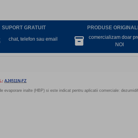
SUPORT GRATUIT
PRODUSE ORIGINAL
lk
comercializam doar p
inventory_2
chat, telefon sau email
NOI
L:
AJ4511N-FZ
 evaporare inalte (HBP) si este indicat pentru aplicatii comerciale: dezumidif