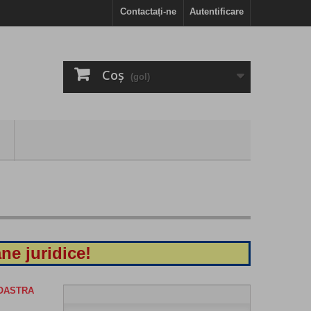
Contactați-ne
Autentificare
Coş
(gol)
ne juridice!
NOASTRA