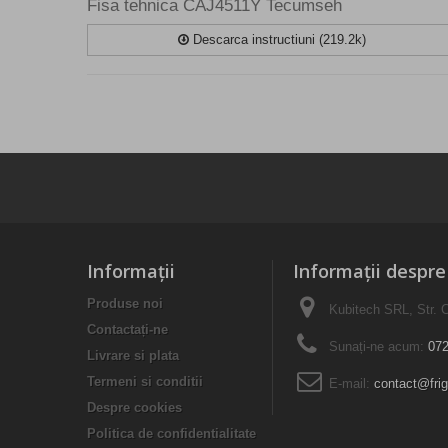
Fisa tehnica CAJ4511Y Tecumseh
Descarca instructiuni (219.2k)
Informaţii
Informații despr
Produse noi
Kubitech SRL, Str. C
Contactați-ne
Sunați-ne acum:
072
Livrare si plata
Termeni si conditii
E-mail:
contact@frig
Despre cookies
Politica de confidentialitate