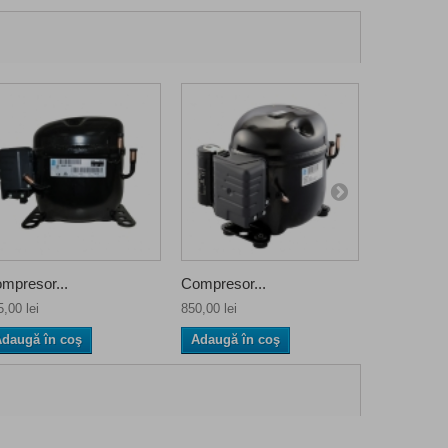
mpresor...
Compresor...
Compresor
,00 lei
850,00 lei
935,00 lei
daugă în coş
Adaugă în coş
Adaugă î