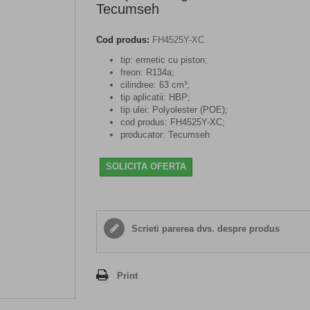
Tecumseh
Cod produs:
FH4525Y-XC
tip: ermetic cu piston;
freon: R134a;
cilindree: 63 cm³;
tip aplicatii: HBP;
tip ulei: Polyolester (POE);
cod produs: FH4525Y-XC;
producator: Tecumseh
SOLICITA OFERTA
Scrieti parerea dvs. despre produs
Print