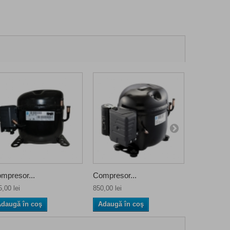
mpresor...
Compresor...
Compresor
,00 lei
850,00 lei
935,00 lei
daugă în coş
Adaugă în coş
Adaugă î