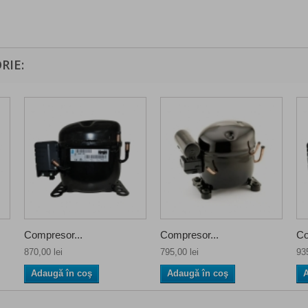
RIE:
Compresor...
Compresor...
Co
870,00 lei
795,00 lei
935
Adaugă în coş
Adaugă în coş
A