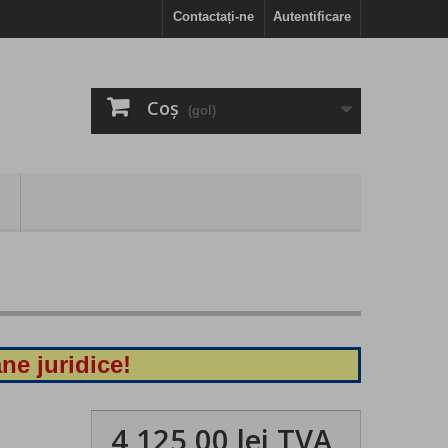
Contactați-ne
Autentificare
Coş
(gol)
ne juridice!
4 125,00 lei
TVA