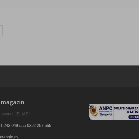
e magazin
lopotari 15, IASI
1.242.049 sau 0232.257.555
otehnie.ro