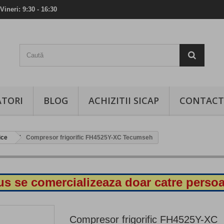
Vineri: 9:30 - 16:30
TORI
BLOG
ACHIZITII SICAP
CONTACT
ice
Compresor frigorific FH4525Y-XC Tecumseh
s se comercializeaza doar catre persoa
Compresor frigorific FH4525Y-XC