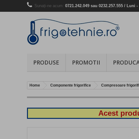
Sunați-ne acum:
0721.242.049 sau 0232.257.555 / Luni - 
PRODUSE
PROMOTII
PRODUCA
Home
Componente frigorifice
Compresoare frigorif
Acest produ