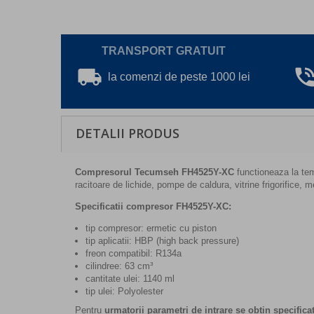
TRANSPORT GRATUIT
local_shipping
phone_in_ta
la comenzi de peste 1000 lei
DETALII PRODUS
Compresorul Tecumseh FH4525Y-XC
functioneaza la tem
racitoare de lichide, pompe de caldura, vitrine frigorifice, m
Specificatii compresor
FH4525Y-XC
:
tip compresor: ermetic cu piston
tip aplicatii: HBP (high back pressure)
freon compatibil: R134a
cilindree: 63 cm³
cantitate ulei: 1140 ml
tip ulei: Polyolester
Pentru
urmatorii parametri de intrare se obtin specifica