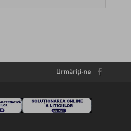
Urmăriți-ne