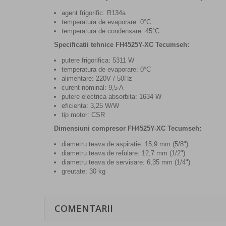
agent frigorific: R134a
temperatura de evaporare: 0°C
temperatura de condensare: 45°C
Specificatii tehnice
FH4525Y-XC Tecumseh
:
putere frigorifica: 5311 W
temperatura de evaporare: 0°C
alimentare: 220V / 50Hz
curent nominal: 9,5 A
putere electrica absorbita: 1634 W
eficienta: 3,25 W/W
tip motor: CSR
Dimensiuni compresor
FH4525Y-XC Tecumseh
:
diametru teava de aspiratie: 15,9 mm (5/8")
diametru teava de refulare: 12,7 mm (1/2")
diametru teava de servisare: 6,35 mm (1/4")
greutate: 30 kg
COMENTARII