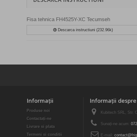
Fisa tehnica FH4525Y-XC Tecumseh
Descarca instructiuni (232.96k)
Informaţii
Informații despr
Produse noi
Kubitech SRL, Str. C
Contactați-ne
Sunați-ne acum:
072
Livrare si plata
Termeni si conditii
E-mail:
contact@frig