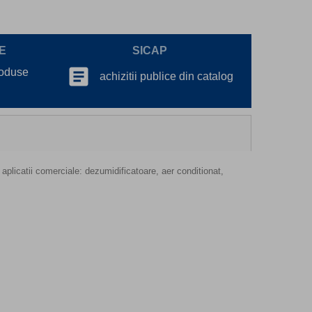
E
SICAP
article
roduse
achizitii publice din catalog
 aplicatii comerciale: dezumidificatoare, aer conditionat,