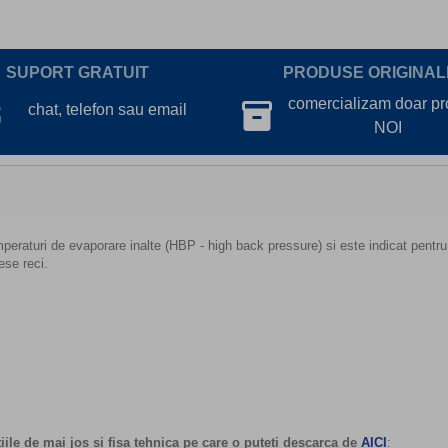
SUPORT GRATUIT
PRODUSE ORIGINAL
lk
comercializam doar p
inventory_2
chat, telefon sau email
NOI
peraturi de evaporare inalte (HBP - high back pressure) si este indicat
pentru
ese reci.
tiile de mai jos si fisa tehnica pe care o puteti descarca de
AICI
: