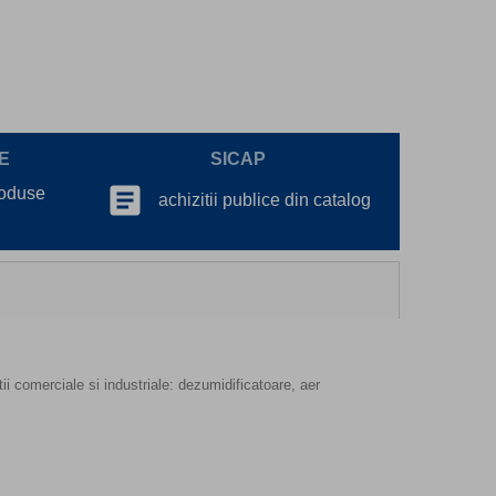
E
SICAP
article
roduse
achizitii publice din catalog
ii comerciale si industriale: dezumidificatoare, aer