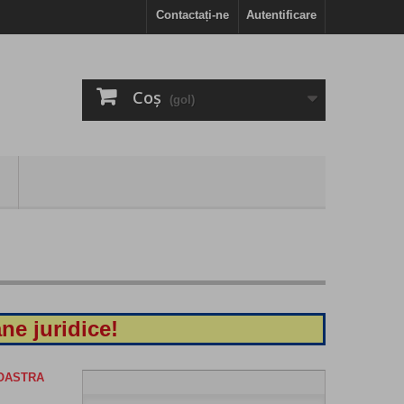
Contactați-ne
Autentificare
Coş
(gol)
ne juridice!
NOASTRA