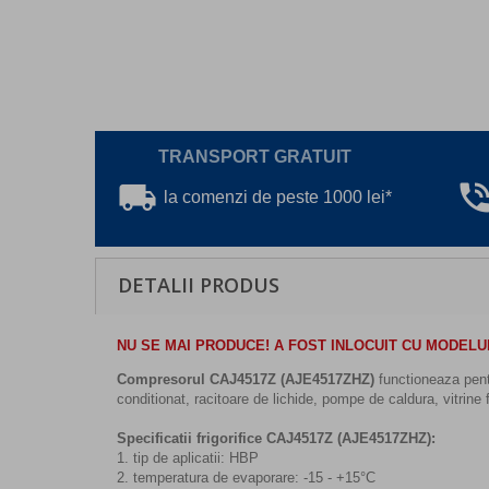
TRANSPORT GRATUIT
local_shipping
phone_in_ta
la comenzi de peste 1000 lei*
DETALII PRODUS
NU SE MAI PRODUCE! A FOST INLOCUIT CU MODELU
Compresorul CAJ4517Z (AJE4517ZHZ)
functioneaza pentr
conditionat, racitoare de lichide, pompe de caldura, vitrine f
Specificatii frigorifice CAJ4517Z (AJE4517ZHZ):
1. tip de aplicatii: HBP
2. temperatura de evaporare: -15 - +15°C