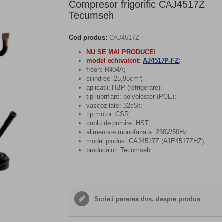
Compresor frigorific CAJ4517Z
Tecumseh
Cod produs:
CAJ4517Z
NU SE MAI PRODUCE!
model echivalent:
AJ4517P-FZ
;
freon: R404A;
cilindree: 25,95cm³;
aplicatii: HBP (refrigerare);
tip lubrifiant: polyolester (POE);
vascozitate: 32cSt;
tip motor: CSR;
cuplu de pornire: HST;
alimentare monofazata: 230V/50Hz
model produs: CAJ4517Z (AJE4517ZHZ);
producator: Tecumseh
Scrieti parerea dvs. despre produs