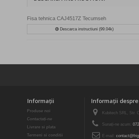
Fisa tehnica CAJ4517Z Tecumseh
Descarca instructiuni (99.04k)
Informaţii
Informații despr
Produse noi
Kubitech SRL, Str. C
Contactați-ne
Sunați-ne acum:
072
Livrare si plata
Termeni si conditii
E-mail:
contact@frig