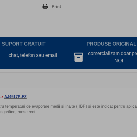
Print
SUPORT GRATUIT
PRODUSE ORIGINAL
lk
comercializam doar p
inventory_2
chat, telefon sau email
NOI
L:
AJ4517P-FZ
u temperaturi de evaporare medii si inalte (HBP) si este indicat pentru aplicat
rigorifice, mese reci.