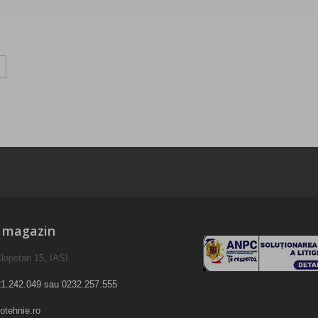
e magazin
lopotari 15, IASI
1.242.049 sau 0232.257.555
otehnie.ro