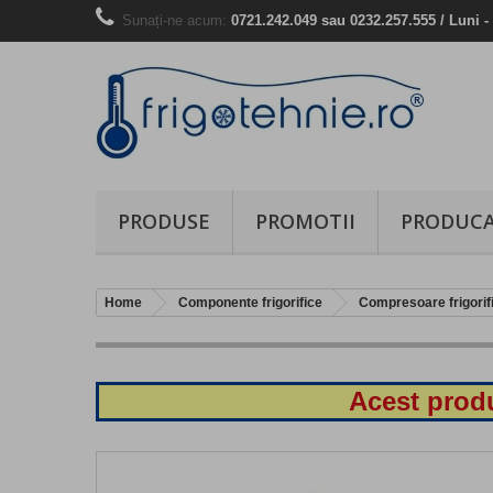
Sunați-ne acum:
0721.242.049 sau 0232.257.555 / Luni - 
PRODUSE
PROMOTII
PRODUCA
Home
Componente frigorifice
Compresoare frigorif
Acest produ