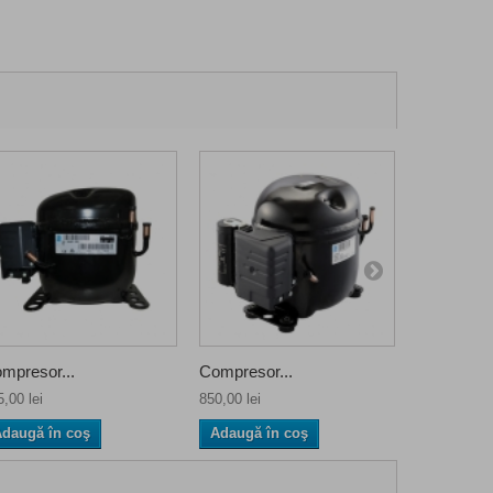
mpresor...
Compresor...
Compresor
,00 lei
850,00 lei
935,00 lei
daugă în coş
Adaugă în coş
Adaugă î