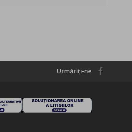
Urmăriți-ne