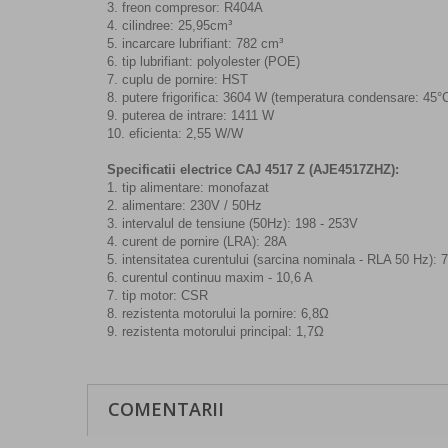
3. freon compresor: R404A
4. cilindree: 25,95cm³
5. incarcare lubrifiant: 782 cm³
6. tip lubrifiant: polyolester (POE)
7. cuplu de pornire: HST
8. putere frigorifica: 3604 W (temperatura condensare: 45°
9. puterea de intrare: 1411 W
10. eficienta: 2,55 W/W
Specificatii electrice CAJ 4517 Z (AJE4517ZHZ):
1. tip alimentare: monofazat
2. alimentare: 230V / 50Hz
3. intervalul de tensiune (50Hz): 198 - 253V
4. curent de pornire (LRA): 28A
5. intensitatea curentului (sarcina nominala - RLA 50 Hz): 
6. curentul continuu maxim - 10,6 A
7. tip motor: CSR
8. rezistenta motorului la pornire: 6,8Ω
9. rezistenta motorului principal: 1,7Ω
COMENTARII