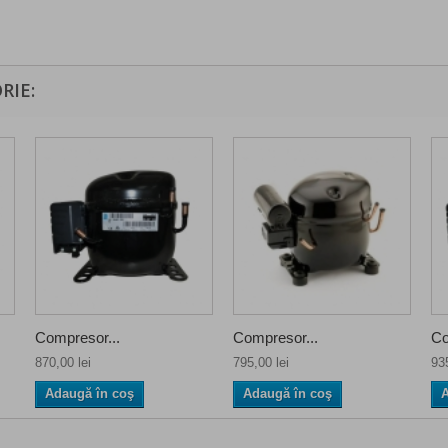
RIE:
Compresor...
Compresor...
Co
870,00 lei
795,00 lei
935
Adaugă în coş
Adaugă în coş
A