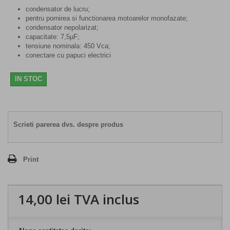
condensator de lucru;
pentru pornirea si functionarea motoarelor monofazate;
condensator nepolarizat;
capacitate: 7,5µF;
tensiune nominala: 450 Vca;
conectare cu papuci electrici
IN STOC
Scrieti parerea dvs. despre produs
Print
14,00 lei
TVA inclus