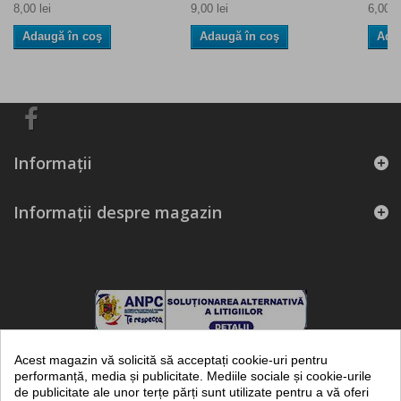
8,00 lei
9,00 lei
6,00 le
Adaugă în coş
Adaugă în coş
Ada
Informaţii
Informații despre magazin
Acest magazin vă solicită să acceptați cookie-uri pentru
performanță, media și publicitate. Mediile sociale și cookie-urile
de publicitate ale unor terțe părți sunt utilizate pentru a vă oferi