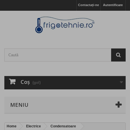
Contactați-ne
Autentificare
Coş
(gol)
MENIU
Home
Electrice
Condensatoare