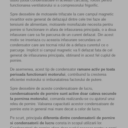
dublu (doua condensatoare in aceeasi carcasa), folosit pentru
functionarea ventilatorului si a compresorului frigorific.
Spre deosebire de motoarele trifazate la care campul magnetic
invartitor este generat de defazajul dintre cele trei faze ale
tensiunii de alimentare, motoarele monofazate necesita pentru
pornire si functionare in afara de infasurarea principala, o a doua
infasurare care sa fie parcursa de un curent defazat. Din acest
motiv se inseriaza cu aceasta infasurare secundara un
condensator care are tocmai rolul de a defaza curentul ce o
parcurge. Implicit si campul magnetic va fi defazat fata de cel
generat de infasurarea principala, obtinand in acest fel cuplul de
pornire.
De asemenea, acest tip de condensator
ramane activ pe toata
perioada functionarii motorului
, contribuind la cresterea
eficientei motorului si imbunatatirea factorului de putere.
Spre deosebire de aceste condensatoare de lucru,
condensatoarele de pornire sunt active doar cateva secunde
la pornirea motorului
, comanda realizandu-se cu ajutorul unui
releu de pornire. Valoarea capacitatii acestor condensatoare de
pornire este in general mai mare decat a celor de lucru.
Pe scurt, principala
diferenta dintre condensatorii de pornire
si condensatorii de lucru
consta in scopul utilizarii lor.