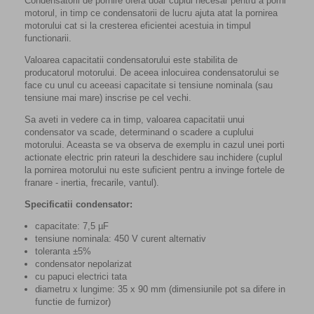
Condensatorii de pornire ofera doar cuplul necesar pentru a porni
motorul, in timp ce condensatorii de lucru ajuta atat la pornirea
motorului cat si la cresterea eficientei acestuia in timpul
functionarii.
Valoarea capacitatii condensatorului este stabilita de
producatorul motorului. De aceea inlocuirea condensatorului se
face cu unul cu aceeasi capacitate si tensiune nominala (sau
tensiune mai mare) inscrise pe cel vechi.
Sa aveti in vedere ca in timp, valoarea capacitatii unui
condensator va scade, determinand o scadere a cuplului
motorului. Aceasta se va observa de exemplu in cazul unei porti
actionate electric prin rateuri la deschidere sau inchidere (cuplul
la pornirea motorului nu este suficient pentru a invinge fortele de
franare - inertia, frecarile, vantul).
Specificatii condensator:
capacitate: 7,5 µF
tensiune nominala: 450 V curent alternativ
toleranta
±
5%
condensator nepolarizat
cu papuci electrici tata
diametru x lungime: 35 x 90 mm (dimensiunile pot sa difere in
functie de furnizor)