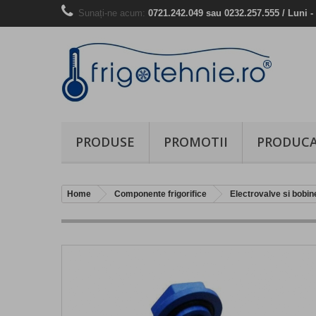
Sunați-ne acum:
0721.242.049 sau 0232.257.555 / Luni - 
PRODUSE
PROMOTII
PRODUCA
Home
Componente frigorifice
Electrovalve si bobin