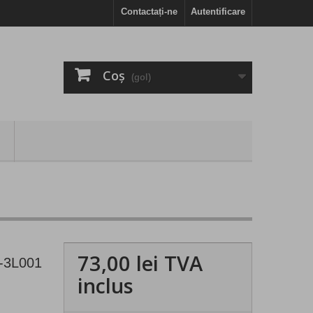
Contactați-ne
Autentificare
Coş
(gol)
73,00 lei
TVA
3-3L001
inclus