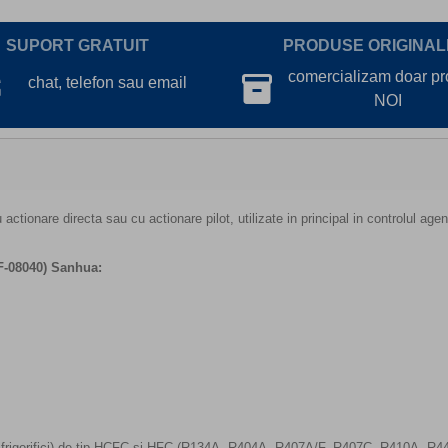
SUPORT GRATUIT
PRODUSE ORIGINAL
lk
comercializam doar p
inventory_2
chat, telefon sau email
NOI
tionare directa sau cu actionare pilot, utilizate in principal in controlul agent
F-08040) Sanhua:
 (agenti frigorifici) de tip HCFC si HFC (R134A, R404A, R407A/F, R407C, R410