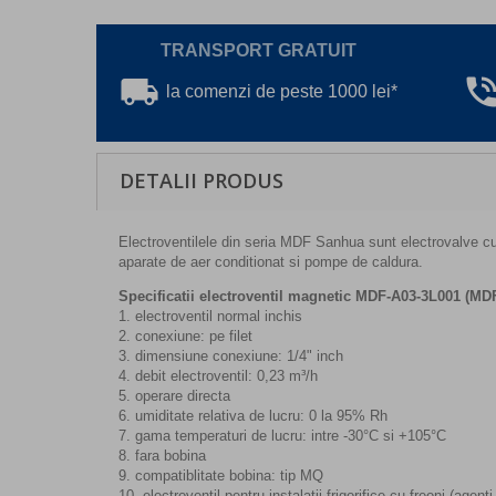
TRANSPORT GRATUIT
local_shipping
phone_in_ta
la comenzi de peste 1000 lei*
DETALII PRODUS
Electroventilele din seria MDF Sanhua sunt electrovalve cu ac
aparate de aer conditionat si pompe de caldura.
Specificatii electroventil magnetic MDF-A03-3L001 (MD
1. electroventil normal inchis
2. conexiune: pe filet
3. dimensiune conexiune: 1/4" inch
4. debit electroventil: 0,23 m³/h
5. operare directa
6. umiditate relativa de lucru: 0 la 95% Rh
7. gama temperaturi de lucru: intre -30°C si +105°C
8. fara bobina
9. compatiblitate bobina: tip MQ
10. electroventil pentru instalatii frigorifice cu freoni