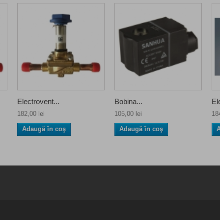
Electrovent...
Bobina...
El
182,00 lei
105,00 lei
184
Adaugă în coş
Adaugă în coş
A