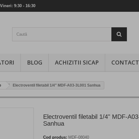
Vineri: 9:30 - 16:30
TORI
BLOG
ACHIZITII SICAP
CONTACT
e
Electroventil filetabil 1/4" MDF-A03-3L001 Sanhua
Electroventil filetabil 1/4" MDF-A0
Sanhua
Cod produs:
MDF-08040