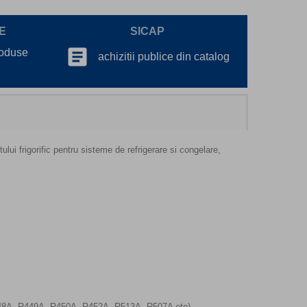
E
SICAP
article
roduse
achizitii publice din catalog
ului frigorific pentru sisteme de refrigerare si congelare,
A, R448A, R449A, R450A, R452A, R513A, R507A ete)