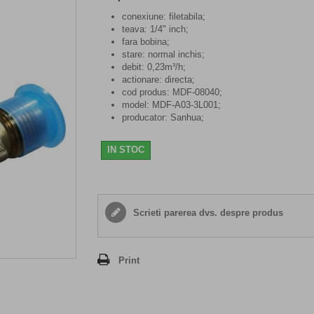
conexiune: filetabila;
teava: 1/4" inch;
fara bobina;
stare: normal inchis;
debit: 0,23m³/h;
actionare: directa;
cod produs: MDF-08040;
model: MDF-A03-3L001;
producator: Sanhua;
IN STOC
Scrieti parerea dvs. despre produs
Print