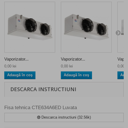
Vaporizator...
Vaporizator...
Vapori
0,00 lei
0,00 lei
0,00 le
Adaugă în coş
Adaugă în coş
Ada
DESCARCA INSTRUCTIUNI
Fisa tehnica CTE634A6ED Luvata
Descarca instructiuni (32.56k)