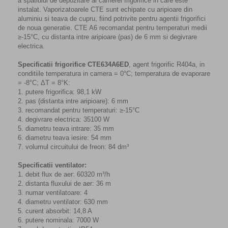
a spatiului de depozitare al camerei frigorifice in care este
instalat. Vaporizatoarele CTE sunt echipate cu aripioare din
aluminiu si teava de cupru, fiind potrivite pentru agentii frigorifici
de noua generatie. CTE A6 recomandat pentru temperaturi medii
≥-15°C, cu distanta intre aripioare (pas) de 6 mm si degivrare
electrica.
Specificatii frigorifice CTE634A6ED
, agent frigorific R404a, in
conditiile temperatura in camera = 0°C; temperatura de evaporare
= -8°C; ΔT = 8°K:
1. putere frigorifica: 98,1 kW
2. pas (distanta intre aripioare): 6 mm
3. recomandat pentru temperaturi: ≥-15°C
4. degivrare electrica: 35100 W
5. diametru teava intrare: 35 mm
6. diametru teava iesire: 54 mm
7. volumul circuitului de freon: 84 dm³
Specificatii ventilator:
1. debit flux de aer: 60320 m³/h
2. distanta fluxului de aer: 36 m
3. numar ventilatoare: 4
4. diametru ventilator: 630 mm
5. curent absorbit: 14,8 A
6. putere nominala: 7000 W