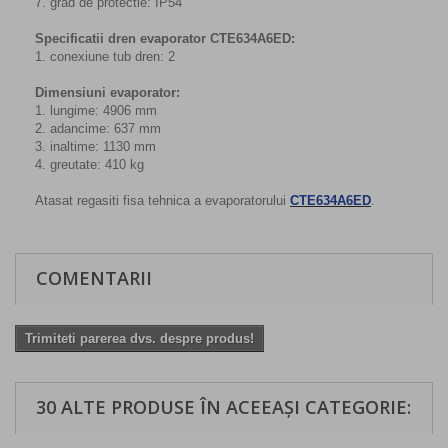
7. grad de protectie: IP54
Specificatii dren evaporator CTE634A6ED:
1. conexiune tub dren: 2
Dimensiuni evaporator:
1. lungime: 4906 mm
2. adancime: 637 mm
3. inaltime: 1130 mm
4. greutate: 410 kg
Atasat regasiti fisa tehnica a evaporatorului
CTE634A6ED
.
COMENTARII
Trimiteti parerea dvs. despre produs!
30 ALTE PRODUSE ÎN ACEEAȘI CATEGORIE: