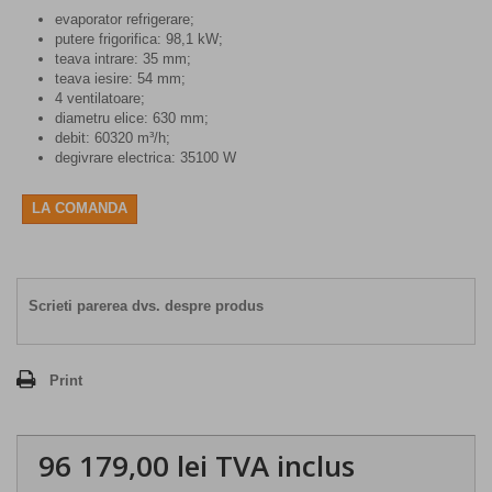
evaporator refrigerare;
putere frigorifica: 98,1 kW;
teava intrare: 35 mm;
teava iesire: 54 mm;
4 ventilatoare;
diametru elice: 630 mm;
debit: 60320 m³/h;
degivrare electrica: 35100 W
LA COMANDA
Scrieti parerea dvs. despre produs
Print
96 179,00 lei
TVA inclus