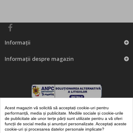
Informaţii
Informații despre magazin
Acest magazin vă solicită să acceptați cookie-uri pentru
performanță, media și publicitate. Mediile sociale și cookie-urile
de publicitate ale unor terțe părți sunt utilizate pentru a vă oferi
funcții de social media și anunțuri personalizate. Acceptați aceste
frigotehnie.ro - marca inregistrata a KUBITECH SRL - magazin online de
cookie-uri și procesarea datelor personale implicate?
piese, echipamente si instalatii frigorifice