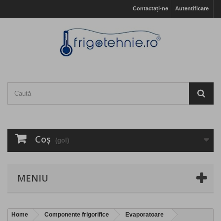
Contactați-ne
Autentificare
Coş
(gol)
MENIU
Home
Componente frigorifice
Evaporatoare