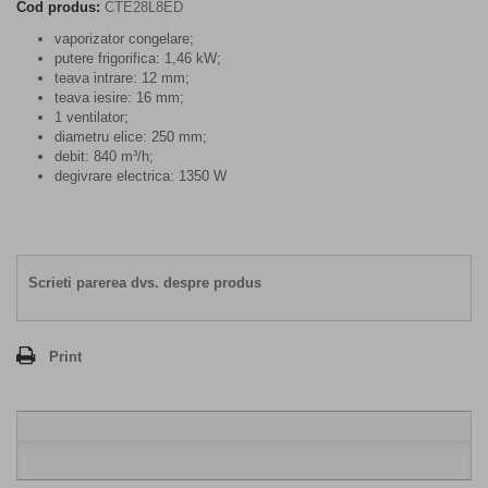
Cod produs:
CTE28L8ED
vaporizator congelare;
putere frigorifica: 1,46 kW;
teava intrare: 12 mm;
teava iesire: 16 mm;
1 ventilator;
diametru elice: 250 mm;
debit: 840 m³/h;
degivrare electrica: 1350 W
Scrieti parerea dvs. despre produs
Print