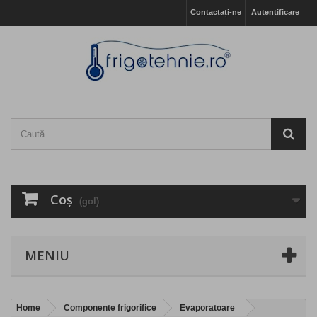
Contactați-ne
Autentificare
Coş
(gol)
MENIU
Home
Componente frigorifice
Evaporatoare