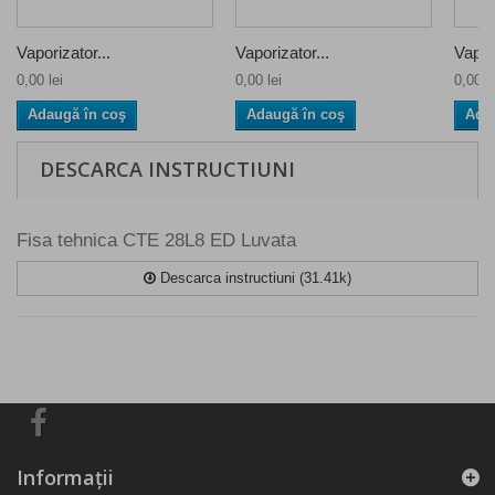
Vaporizator...
Vaporizator...
Vapori
0,00 lei
0,00 lei
0,00 le
Adaugă în coş
Adaugă în coş
Ada
DESCARCA INSTRUCTIUNI
Fisa tehnica CTE 28L8 ED Luvata
Descarca instructiuni (31.41k)
Informaţii