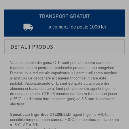
TRANSPORT GRATUIT
local_shipping
la comenzi de peste 1000 lei
DETALII PRODUS
Vaporizatoarele din gama CTE sunt potrivite pentru camerele
frigorifice pentru pastrarea produselor proaspete sau congelate.
Dimensiunile reduse ale vaporizatorului permit utilizarea maxima
a spatiului de depozitare al camerei frigorifice in care este
instalat. Vaporizatoarele CTE sunt echipate cu aripioare din
aluminiu si teava de cupru, fiind potrivite pentru agentii frigorifici
de noua generatie. CTE L8 recomandat pentru temperaturi joase
≥-35°C, cu distanta intre aripioare (pas) de 8,5 mm si degivrare
electrica.
Specificatii frigorifice CTE28L8ED
, agent frigorific R404a, in
conditiile temperatura in camera = 0°C; temperatura de evaporare
= -8°C; ΔT = 8°K: