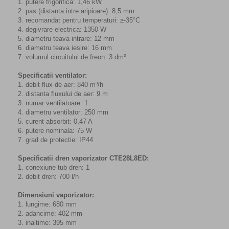
1. putere frigorifica: 1,46 kW
2. pas (distanta intre aripioare): 8,5 mm
3. recomandat pentru temperaturi: ≥-35°C
4. degivrare electrica: 1350 W
5. diametru teava intrare: 12 mm
6. diametru teava iesire: 16 mm
7. volumul circuitului de freon: 3 dm³
Specificatii ventilator:
1. debit flux de aer: 840 m³/h
2. distanta fluxului de aer: 9 m
3. numar ventilatoare: 1
4. diametru ventilator: 250 mm
5. curent absorbit: 0,47 A
6. putere nominala: 75 W
7. grad de protectie: IP44
Specificatii dren vaporizator CTE28L8ED:
1. conexiune tub dren: 1
2. debit dren: 700 l/h
Dimensiuni vaporizator:
1. lungime: 680 mm
2. adancime: 402 mm
3. inaltime: 395 mm