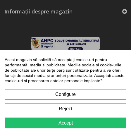
Informații despre magazin
Acest magazin vă solicită să acceptați cookie-uri pentru
performanță, media și publicitate. Mediile sociale și cookie-urile
de publicitate ale unor terțe părți sunt utilizate pentru a vă oferi
funcții de social media și anunțuri personalizate. Acceptați aceste
frigotehnie.ro - marca inregistrata a KUBITECH SRL - magazin online de
cookie-uri și procesarea datelor personale implicate?
piese, echipamente si instalatii frigorifice
Kubitech SRL (RO8508803, J1996000874222) este inregistrata in registrul
de evidenta a prelucrarii datelor cu caracter personal al ANSPDCP cu
Configure
numarul 21285.
Copyright © 2012-2026 Kubitech SRL, toate drepturile rezervate.
PROTECTIA CONSUMATORILOR - A.N.P.C.
Reject
SOLUTIONAREA ONLINE A LITIGIILOR
Accept