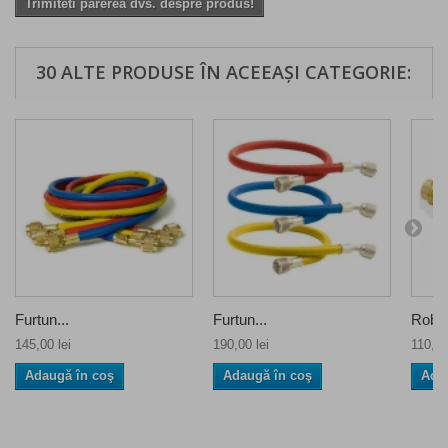
Trimiteti parerea dvs. despre produs!
30 ALTE PRODUSE ÎN ACEEAȘI CATEGORIE:
Furtun...
Furtun...
Robin
145,00 lei
190,00 lei
110,00
Adaugă în coş
Adaugă în coş
Ada