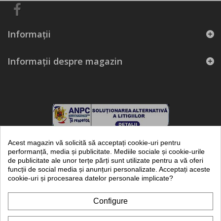
Informaţii
Informații despre magazin
Acest magazin vă solicită să acceptați cookie-uri pentru
performanță, media și publicitate. Mediile sociale și cookie-urile
de publicitate ale unor terțe părți sunt utilizate pentru a vă oferi
funcții de social media și anunțuri personalizate. Acceptați aceste
frigotehnie.ro - marca inregistrata a KUBITECH SRL - magazin online de
cookie-uri și procesarea datelor personale implicate?
piese, echipamente si instalatii frigorifice
Kubitech SRL (RO8508803, J1996000874222) este inregistrata in registrul
de evidenta a prelucrarii datelor cu caracter personal al ANSPDCP cu
Configure
numarul 21285.
Copyright © 2012-2026 Kubitech SRL, toate drepturile rezervate.