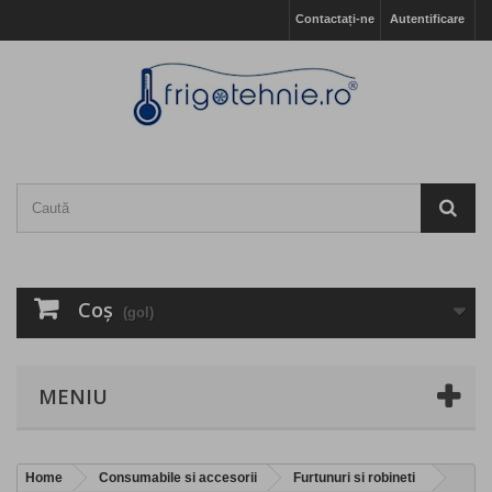
Contactați-ne
Autentificare
Coş
(gol)
MENIU
Home
Consumabile si accesorii
Furtunuri si robineti