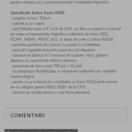
pentru vidarea sau controlul presiunii instalatiilor frigorifice.
Specificatii furtun freon HS5E:
- lungime furtun: 150cm
- robinet la un capat
- tipul filetului este 1/4" inch tip SAE, un filet ce poate fi conectat
pe toate echipamentele frigorifice indiferent de freon (R22,
R134A, R404A, R407C etc), in afara de cele cu freon R410A
- prezinta garnitura de cauciuc ce poate fi schimbata
- unul din capetele furtunului prezinta cui depresor
- furtunul se fabrica in 3 versiuni de culoare: rosu, galben,
albastru cu specificatii tehnice identice
- presiunea de lucru este 750 psi = 51 bari
- isi pastreaza flexibilitatea si rezistenta indiferent de conditiile
meteorologice
- pentru a va conecta la o instalatie cu freon R410 aveti nevoie
de un adaptor pentru R410, AD87 de la CPS
- racorzii au striatii pentru o mai buna aderenta
COMENTARII