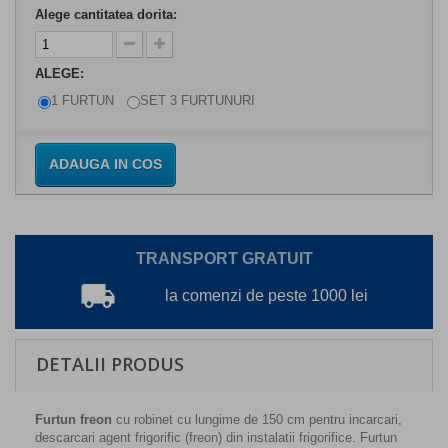
Alege cantitatea dorita:
ALEGE:
1 FURTUN
SET 3 FURTUNURI
ADAUGA IN COS
TRANSPORT GRATUIT
local_shipping
la comenzi de peste 1000 lei
DETALII PRODUS
Furtun freon
cu robinet cu lungime de 150 cm pentru incarcari,
descarcari agent frigorific (freon) din instalatii frigorifice. Furtun