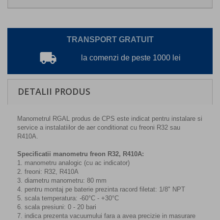
TRANSPORT GRATUIT
local_shipping
la comenzi de peste 1000 lei
DETALII PRODUS
Manometrul RGAL produs de CPS este indicat pentru instalare si
service a instalatiilor de aer conditionat cu freoni R32 sau
R410A.
Specificatii manometru freon R32, R410A:
1. manometru analogic (cu ac indicator)
2. freoni: R32, R410A
3. diametru manometru: 80 mm
4. pentru montaj pe baterie prezinta racord filetat: 1/8" NPT
5. scala temperatura: -60°C - +30°C
6. scala presiuni: 0 - 20 bari
7. indica prezenta vacuumului fara a avea precizie in masurare