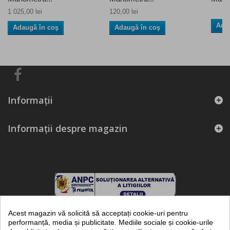
1 025,00 lei
120,00 lei
Ada
Adaugă în coş
Adaugă în coş
Informaţii
Informații despre magazin
Acest magazin vă solicită să acceptați cookie-uri pentru
performanță, media și publicitate. Mediile sociale și cookie-urile