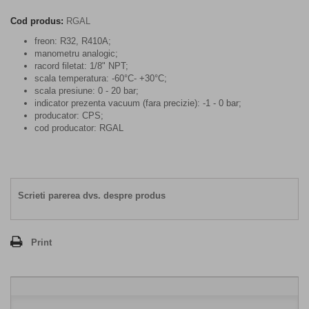
Cod produs:
RGAL
freon: R32, R410A;
manometru analogic;
racord filetat: 1/8" NPT;
scala temperatura: -60°C- +30°C;
scala presiune: 0 - 20 bar;
indicator prezenta vacuum (fara precizie): -1 - 0 bar;
producator: CPS;
cod producator: RGAL
Scrieti parerea dvs. despre produs
Print