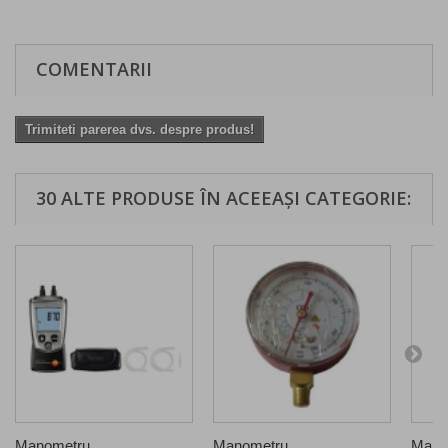
COMENTARII
Trimiteti parerea dvs. despre produs!
30 ALTE PRODUSE ÎN ACEEAȘI CATEGORIE:
Manometru...
Manometru...
Manom