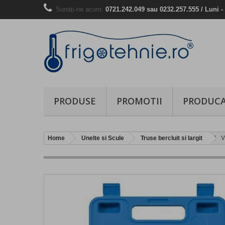
Sunați-ne acum:
0721.242.049 sau 0232.257.555 / Luni - 
PRODUSE
PROMOTII
PRODUCA
Home
Unelte si Scule
Truse bercluit si largit
V