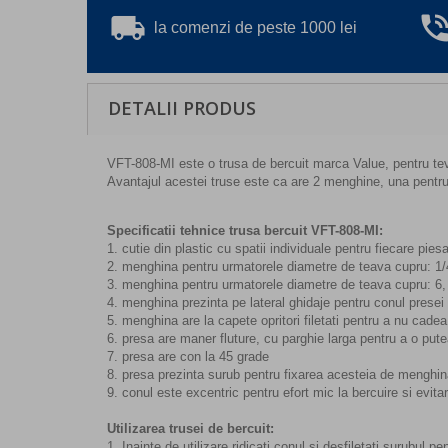
local_shipping
phone_in_ta
la comenzi de peste 1000 lei
DETALII PRODUS
VFT-808-MI este o trusa de bercuit marca Value, pentru tevi 
Avantajul acestei truse este ca are 2 menghine, una pentru
Specificatii tehnice trusa bercuit VFT-808-MI:
1. cutie din plastic cu spatii individuale pentru fiecare pies
2. menghina pentru urmatorele diametre de teava cupru: 1/4,
3. menghina pentru urmatorele diametre de teava cupru: 6,
4. menghina prezinta pe lateral ghidaje pentru conul presei
5. menghina are la capete opritori filetati pentru a nu cade
6. presa are maner fluture, cu parghie larga pentru a o put
7. presa are con la 45 grade
8. presa prezinta surub pentru fixarea acesteia de menghina,
9. conul este excentric pentru efort mic la bercuire si evitarea 
Utilizarea trusei de bercuit:
1. Inainte de utilizare ridicati conul si desfiletati surubul 