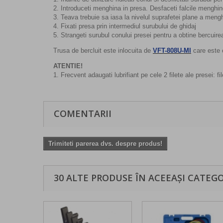
2. Introduceti menghina in presa. Desfaceti falcile menghinei
3. Teava trebuie sa iasa la nivelul suprafetei plane a meng
4. Fixati presa prin intermediul surubului de ghidaj
5. Strangeti surubul conului presei pentru a obtine bercuire
Trusa de bercluit este inlocuita de
VFT-808U-MI
care este 
ATENTIE!
1. Frecvent adaugati lubrifiant pe cele 2 filete ale presei: fil
COMENTARII
Trimiteti parerea dvs. despre produs!
30 ALTE PRODUSE ÎN ACEEAȘI CATEGO