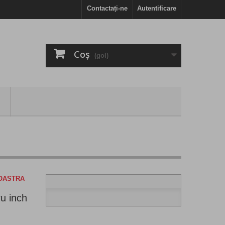
Contactați-ne
Autentificare
Coş
(gol)
NOASTRA
u inch