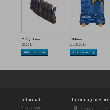
Menghina...
Trusa...
92,00 lei
1 055,00 lei
Adaugă în coş
Adaugă în coş
Informaţii
Informații despr
Produse noi
Kubitech SRL, Str. C