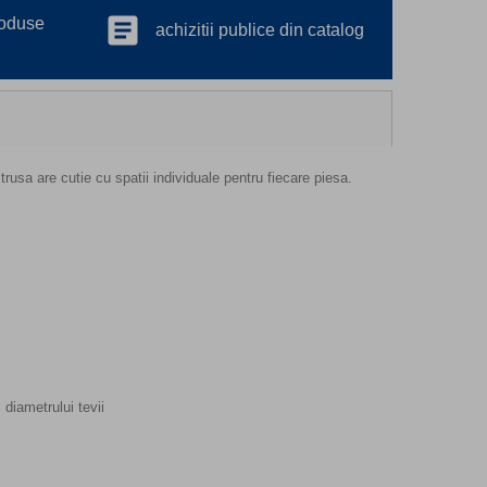
article
roduse
achizitii publice din catalog
rusa are cutie cu spatii individuale pentru fiecare piesa.
 diametrului tevii