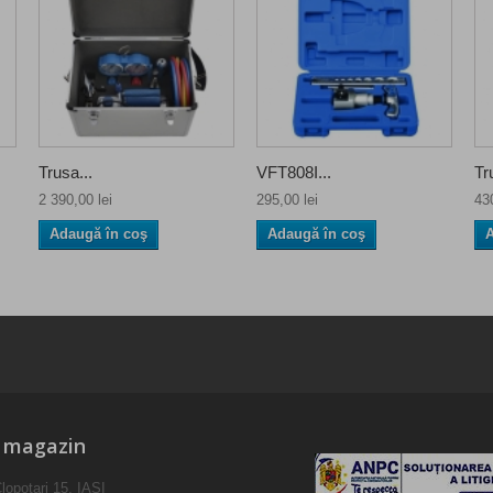
Trusa...
VFT808I...
Tr
2 390,00 lei
295,00 lei
430
Adaugă în coş
Adaugă în coş
A
e magazin
lopotari 15, IASI