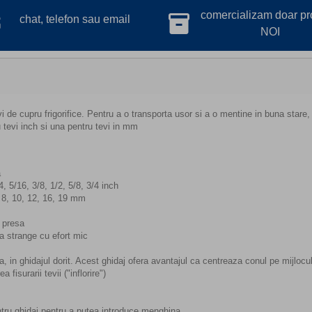
lk
comercializam doar p
inventory_2
chat, telefon sau email
NOI
de cupru frigorifice. Pentru a o transporta usor si a o mentine in buna stare, t
 tevi inch si una pentru tevi in mm
a
 5/16, 3/8, 1/2, 5/8, 3/4 inch
 8, 10, 12, 16, 19 mm
a presa
ea strange cu efort mic
 in ghidajul dorit. Acest ghidaj ofera avantajul ca centreaza conul pe mijlocul
fisurarii tevii ("inflorire")
pentru ghidaj pentru a putea introduce menghina.