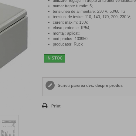
utilizare: reglajul in trepte al turatiei ventilatoare
numar trepte turatie: 5;
tensiunea de alimentare: 230 V, 50/60 Hz;
tensiuni de iesire: 110, 140, 170, 200, 230 V;
curent maxim: 13 A;
clasa protectie: IP54;
montaj: aplicat;
cod produs: 103950;
producator: Ruck
IN STOC
Scrieti parerea dvs. despre produs
Print