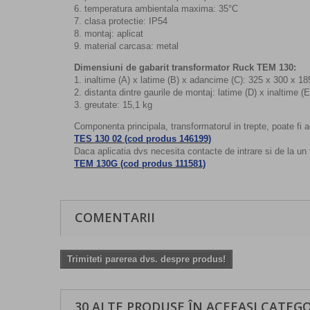
6. temperatura ambientala maxima: 35°C
7. clasa protectie: IP54
8. montaj: aplicat
9. material carcasa: metal
Dimensiuni de gabarit transformator Ruck TEM 130:
1. inaltime (A) x latime (B) x adancime (C): 325 x 300 x 18
2. distanta dintre gaurile de montaj: latime (D) x inaltime (
3. greutate: 15,1 kg
Componenta principala, transformatorul in trepte, poate fi 
TES 130 02 (cod produs 146199)
Daca aplicatia dvs necesita contacte de intrare si de la u
TEM 130G (cod produs 111581)
COMENTARII
Trimiteti parerea dvs. despre produs!
30 ALTE PRODUSE ÎN ACEEAȘI CATEGO