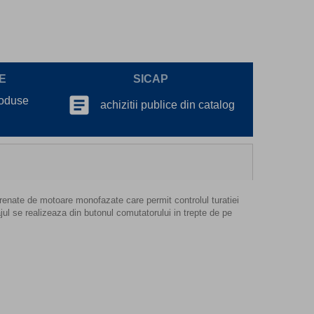
E
SICAP
article
roduse
achizitii publice din catalog
trenate de motoare monofazate care permit controlul turatiei
ajul se realizeaza din butonul comutatorului in trepte de pe