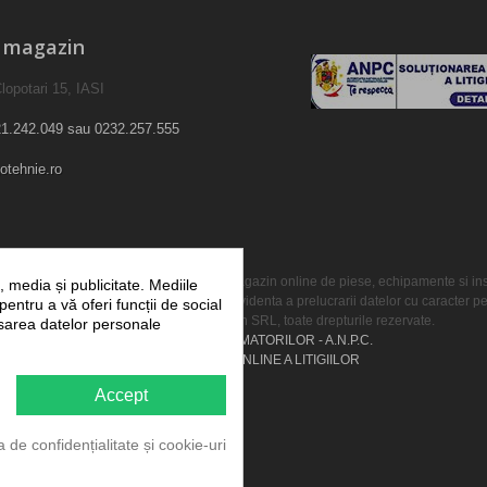
e magazin
lopotari 15, IASI
1.242.049 sau 0232.257.555
otehnie.ro
- marca inregistrata a KUBITECH SRL - magazin online de piese, echipamente si instal
 media și publicitate. Mediile
22) este inregistrata in registrul de evidenta a prelucrarii datelor cu caracter
 pentru a vă oferi funcții de social
Copyright © 2012-2026 Kubitech SRL, toate drepturile rezervate.
esarea datelor personale
PROTECTIA CONSUMATORILOR - A.N.P.C.
SOLUTIONAREA ONLINE A LITIGIILOR
Accept
ca de confidențialitate și cookie-uri