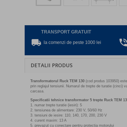
TRANSPORT GRATUIT
local_shipping
phone_in_ta
la comenzi de peste 1000 lei
DETALII PRODUS
Transformatorul Ruck TEM 130
(cod produs 103950) este s
prin reglajul tensiunii. Numarul de trepte de turatie (cinci)
carcasa.
Specificatii tehnice transformator 5 trepte Ruck TEM 13
1. numar trepte turatie (iesiri): 5
2. tensiunea de alimentare: 230 V, 50/60 Hz
3. tensiuni de iesire: 110, 140, 170, 200, 230 V
4. curent maxim: 13 A
5. prevazut cu conectare pentru protectia motorului