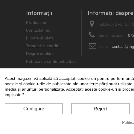
Informaţii
Informații despr
Produse noi
Kubitech SRL, Str. C
Contactați-ne
Sunați-ne acum:
072
Livrare si plata
Termeni si conditii
E-mail:
contact@frig
Despre cookies
Politica de confidentialitate
frigotehnie.ro 
Acest magazin vă solicită să acceptați cookie-uri pentru performanță,
Kubitech SRL (RO8508803, J19960008742
sociale și cookie-urile de publicitate ale unor terțe părți sunt utilizate
media și anunțuri personalizate. Acceptați aceste cookie-uri și proc
implicate?
Configure
Reject
Politi