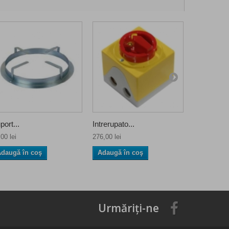
port...
Intrerupato...
Intrerupato
00 lei
276,00 lei
232,00 lei
daugă în coş
Adaugă în coş
Adaugă î
Urmăriți-ne