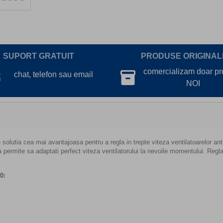
SUPORT GRATUIT
PRODUSE ORIGINAL
lk
comercializam doar p
inventory_2
chat, telefon sau email
NOI
olutia cea mai avantajoasa pentru a regla in trepte viteza ventilatoarelor an
 va permite sa adaptati perfect viteza ventilatorului la nevoile momentului. Regl
0: