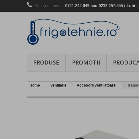
Sunați-ne acum:
0721.242.049 sau 0232.257.555 / Luni - 
PRODUSE
PROMOTII
PRODUCA
Home
Ventilatie
Accesorii ventilatoare
Transf