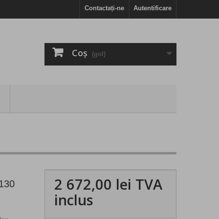
Contactați-ne
Autentificare
Coş
(gol)
2 672,00 lei
TVA
 130
inclus