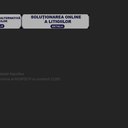
atii frigorifice
 personal al ANSPDCP cu numarul 21285.