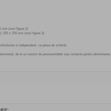
5 mm (vezi figura 2)
E): 255 x 255 mm (vezi figura 3)
achizitionat si independent, ca piesa de schimb:
n termostat, de la un senzor de presiune/debit sau contacte pentru alimentar
RIE: