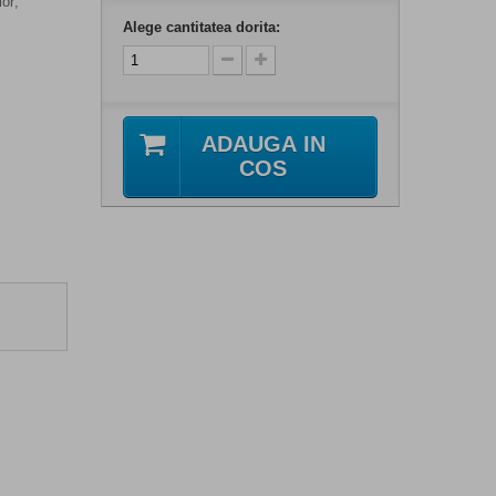
lor;
Alege cantitatea dorita:
ADAUGA IN
COS