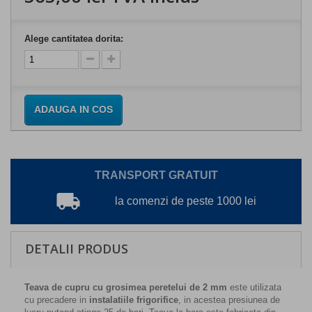
Alege cantitatea dorita:
ADAUGA IN COS
TRANSPORT GRATUIT
local_shipping
la comenzi de peste 1000 lei
DETALII PRODUS
Teava de cupru cu grosimea peretelui de 2 mm
este utilizata
cu precadere in
instalatiile frigorifice
, in acestea presiunea de