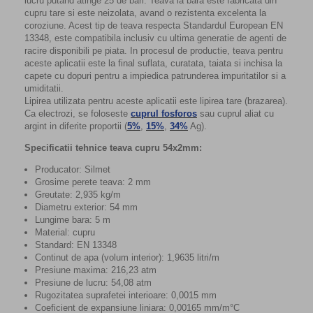
lucru putand atinge 25 de bari. Teava la bara este fabricata din
cupru tare si este neizolata, avand o rezistenta excelenta la
coroziune. Acest tip de teava respecta Standardul European EN
13348, este compatibila inclusiv cu ultima generatie de agenti de
racire disponibili pe piata. In procesul de productie, teava pentru
aceste aplicatii este la final suflata, curatata, taiata si inchisa la
capete cu dopuri pentru a impiedica patrunderea impuritatilor si a
umiditatii.
Lipirea utilizata pentru aceste aplicatii este lipirea tare (brazarea).
Ca electrozi, se foloseste
cuprul fosforos
sau cuprul aliat cu
argint in diferite proportii (
5%
,
15%
,
34%
Ag).
Specificatii tehnice teava cupru 54x2mm:
Producator: Silmet
Grosime perete teava: 2 mm
Greutate: 2,935 kg/m
Diametru exterior: 54 mm
Lungime bara: 5 m
Material: cupru
Standard: EN 13348
Continut de apa (volum interior): 1,9635 litri/m
Presiune maxima: 216,23 atm
Presiune de lucru: 54,08 atm
Rugozitatea suprafetei interioare: 0,0015 mm
Coeficient de expansiune liniara: 0,00165 mm/m°C