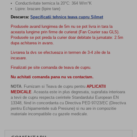
Conductivitate termica la 20°C: 364 W/m°K
Lipire: brazare (lipire tare)
Descarca:
Specificatii tehnice teava cupru Silmet
Produsele avand lungimea de 5m nu se pot livra in tara la
aceasta lungime prin firme de curierat (Fan Courier sau GLS).
Produsele se pot preda la curier doar debitate la jumatate: 2.5m
dupa achitarea in avans.
Livrarea la dvs se efectueaza in termen de 3-4 zile de la
incasare.
Finalizati pe site comanda de teava de cupru.
Nu achitati comanda pana nu va contactam.
NOTA
. Furnizam si Teava de cupru pentru
APLICATII
MEDICALE
. Aceasta este in plus degresata, suprafata interioara
a tevii de cupru respecta cerintele Standardului European EN
13348, fiind in concordanta cu Directiva PED 97/23/EC (Directiva
pentru Echipamentele sub Presiune) si nu are in compozitie
materiale incompatibile cu gazele medicale.