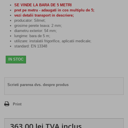
SE VINDE LA BARA DE 5 METRI
pret pe metru - adaugati in cos multiplu de 5;
vezi detalii transport in descriere;
producator: Silmet;
grosime perete teava: 2 mm;
diametru exterior: 54 mm;
lungime: bara de 5 m;
utilizare: instalatii frigorifice, aplicatii medicale;
standard: EN 13348
IN STOC
Scrieti parerea dvs. despre produs
Print
363,00 lei
TVA inclus