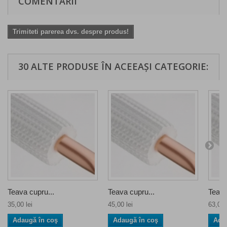
COMENTARII
Trimiteti parerea dvs. despre produs!
30 ALTE PRODUSE ÎN ACEEAȘI CATEGORIE:
Teava cupru...
Teava cupru...
Teava
35,00 lei
45,00 lei
63,00 
Adaugă în coş
Adaugă în coş
Ada