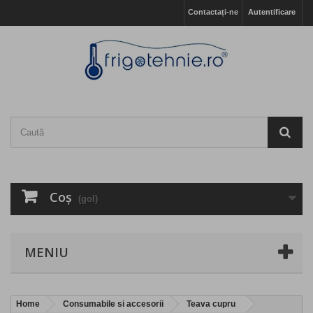
Contactați-ne
Autentificare
Coş
(gol)
MENIU
Home
Consumabile si accesorii
Teava cupru