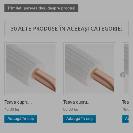
Trimiteti parerea dvs. despre produs!
30 ALTE PRODUSE ÎN ACEEAȘI CATEGORIE:
Teava cupru...
Teava cupru...
Teava
45,00 lei
63,00 lei
79,00 
Adaugă în coş
Adaugă în coş
Ada