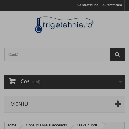
Contactați-ne
Autentificare
Coş
(gol)
MENIU
Home
Consumabile si accesorii
Teava cupru