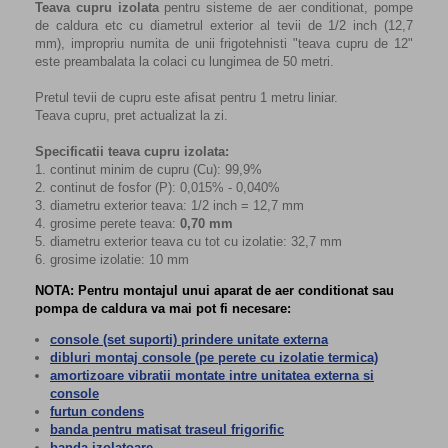
Teava cupru izolata
pentru sisteme de aer conditionat, pompe
de caldura etc cu diametrul exterior al tevii de 1/2 inch (12,7
mm), impropriu numita de unii frigotehnisti "teava cupru de 12"
este preambalata la colaci cu lungimea de 50 metri.
Pretul tevii de cupru este afisat pentru 1 metru liniar.
Teava cupru, pret actualizat la zi.
Specificatii teava cupru izolata:
1. continut minim de cupru (Cu): 99,9%
2. continut de fosfor (P): 0,015% - 0,040%
3. diametru exterior teava: 1/2 inch = 12,7 mm
4. grosime perete teava:
0,70 mm
5. diametru exterior teava cu tot cu izolatie: 32,7 mm
6. grosime izolatie: 10 mm
NOTA: Pentru montajul unui aparat de aer conditionat sau
pompa de caldura va mai pot fi necesare:
console (set suporti) prindere unitate externa
dibluri montaj console (pe perete cu izolatie termica)
amortizoare vibratii montate intre unitatea externa si
console
furtun condens
banda pentru matisat traseul frigorific
banda izolatoare