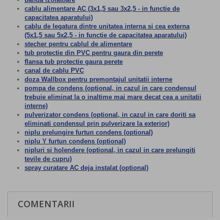
cablu alimentare AC (3x1,5 sau 3x2,5 - in functie de
capacitatea aparatului)
cablu de legatura dintre unitatea interna si cea externa
(5x1,5 sau 5x2,5 - in functie de capacitatea aparatului)
stecher pentru cablul de alimentare
tub protectie din PVC pentru gaura din perete
flansa tub protectie gaura perete
canal de cablu PVC
doza Wallbox pentru premontajul unitatii interne
pompa de condens (optional, in cazul in care condensul
trebuie eliminat la o inaltime mai mare decat cea a unitatii
interne)
pulverizator condens (optional, in cazul in care doriti sa
eliminati condensul prin pulverizare la exterior)
niplu prelungire furtun condens (optional)
niplu Y furtun condens (optional)
nipluri si holendere (optional, in cazul in care prelungiti
tevile de cupru)
spray curatare AC deja instalat (optional)
COMENTARII