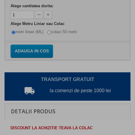
Alege cantitatea dorita:
Alege Metru Liniar sau Colac
metri liniari (ML)
colaci 50 metri
ADAUGA IN COS
TRANSPORT GRATUIT
local_shipping
la comenzi de peste 1000 lei
DETALII PRODUS
DISCOUNT LA ACHIZITIE
TEAVA LA COLAC