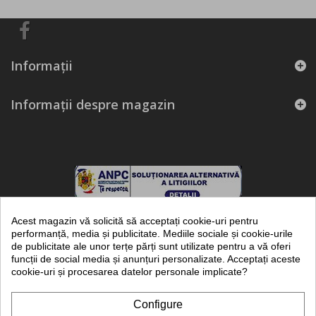
Informaţii
Informații despre magazin
Acest magazin vă solicită să acceptați cookie-uri pentru
performanță, media și publicitate. Mediile sociale și cookie-urile
de publicitate ale unor terțe părți sunt utilizate pentru a vă oferi
funcții de social media și anunțuri personalizate. Acceptați aceste
frigotehnie.ro - marca inregistrata a KUBITECH SRL - magazin online de
cookie-uri și procesarea datelor personale implicate?
piese, echipamente si instalatii frigorifice
Kubitech SRL (RO8508803, J1996000874222) este inregistrata in registrul
de evidenta a prelucrarii datelor cu caracter personal al ANSPDCP cu
Configure
numarul 21285.