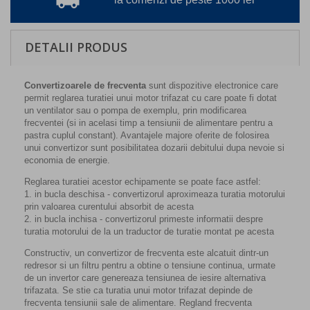
local_shipping
DETALII PRODUS
Convertizoarele de frecventa
sunt dispozitive electronice care
permit reglarea turatiei unui motor trifazat cu care poate fi dotat
un ventilator sau o pompa de exemplu, prin modificarea
frecventei (si in acelasi timp a tensiunii de alimentare pentru a
pastra cuplul constant). Avantajele majore oferite de folosirea
unui convertizor sunt posibilitatea dozarii debitului dupa nevoie si
economia de energie.
Reglarea turatiei acestor echipamente se poate face astfel:
1. in bucla deschisa - convertizorul aproximeaza turatia motorului
prin valoarea curentului absorbit de acesta
2. in bucla inchisa - convertizorul primeste informatii despre
turatia motorului de la un traductor de turatie montat pe acesta
Constructiv, un convertizor de frecventa este alcatuit dintr-un
redresor si un filtru pentru a obtine o tensiune continua, urmate
de un invertor care genereaza tensiunea de iesire alternativa
trifazata. Se stie ca turatia unui motor trifazat depinde de
frecventa tensiunii sale de alimentare. Regland frecventa