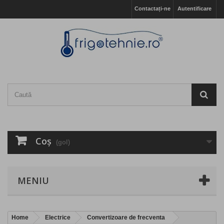
Contactați-ne
Autentificare
Coş
(gol)
MENIU
Home
Electrice
Convertizoare de frecventa