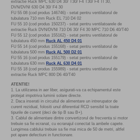
extractie Ruck MPC 630 D4 30/ T30/ F4 T30/ F4 TI 30,
DVN/DVNI 630 D4 30/ F4 30
FU 55 08 (cod produs 146746) - setat pentru ventilatorul de
tubulatura 710 mm Ruck EL 710 D4 02
FU 55 10 (cod produs 150237) - setat pentru ventilatoarele de
extractie Ruck DVN/DVNI 710 D6 30/ F4 30 MPC 710 D6 40/T40
FU 55 12 (cod produs 155162) - setat pentru ventilatorul de
tubulatura 450 mm
Ruck AL 450 D4 01
FU 55 14 (cod produs 155168) - setat pentru ventilatorul de
tubulatura 500 mm
Ruck AL 500 D2 01
FU 55 16 (cod produs 155179) - setat pentru ventilatorul de
tubulatura 630 mm
Ruck AL 630 D4 01
FU 55 18 (cod produs 155989) - setat pentru ventilatorul de
extractie Ruck MPC 800 D6 40/T40
ATENTIE!
1. La utilizarea in aer liber, asigurati-va ca echipamentul este
protejat impotriva luminii solare directe.
2. Daca inserati in circuitul de alimentare un intrerupator de
curent rezidual, folositi unul diferential RCD sensibil la toate
tipurile de curent (deci de tip B sau B+).
3. Cablul de alimentare dintre convertizorul de frecventa si motor
trebuie sa fie ecranat, cu ecranajul conectat la ambele capete.
Lungimea cablului trebuie sa fie mai mica de 50 de metri, altfel
pot apare defectiuni in functionare.