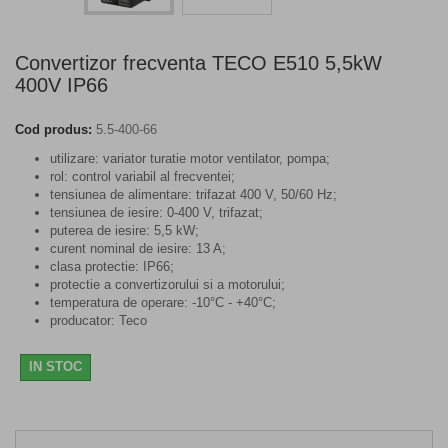
Convertizor frecventa TECO E510 5,5kW
400V IP66
Cod produs:
5.5-400-66
utilizare: variator turatie motor ventilator, pompa;
rol: control variabil al frecventei;
tensiunea de alimentare: trifazat 400 V, 50/60 Hz;
tensiunea de iesire: 0-400 V, trifazat;
puterea de iesire: 5,5 kW;
curent nominal de iesire: 13 A;
clasa protectie: IP66;
protectie a convertizorului si a motorului;
temperatura de operare: -10°C - +40°C;
producator: Teco
IN STOC