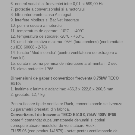
6. control variabil al frecventei intre 0,01 si 599,00 Hz
7. protectie a convertizorului si a motorului
8. filtru interferente clasa A integrat
9. interfete Modbus si BacNet integrate
10. pornire usoara a motorului
11. temperatura de operare: -10°C - +40°C
12. temperatura de stocare: -20°C - +60°C
13. umiditate relativa maxima: 95% (fara condens) (conformitate
cu IEC 60068 - 2-78)
14. functie "Mod incendiu" (pentru ventilatoare de extragere a
fumului)
15. durata maxima permisa de intrerupere a alimentarii: 2 sec
16. clasa protectie: IP66
Dimensiuni de gabarit convertizor frecventa 0,75kW TECO
E510:
1. inaltime x latime x adancime: 466,3 x 222,8 x 266,5 mm
2. greutate: 12,7 kg
Pentru fiecare tip de ventilator Ruck, convertizoarele se livreaza
cu parametrii presetati din fabrica.
Convertizorul de frecventa TECO E510 0,75kW 400V IP66
poate fi comandat dupa urmatoarele denumiri si coduri
corespunzatoare modelelor de ventilatoare Ruck:
FU 55 06 (cod produs 141879) - setat pentru ventilatoarele de