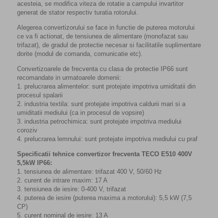
acesteia, se modifica viteza de rotatie a campului invartitor
generat de stator respectiv turatia rotorului.
Alegerea convertizorului se face in functie de puterea motorului
ce va fi actionat, de tensiunea de alimentare (monofazat sau
trifazat), de gradul de protectie necesar si facilitatile suplimentare
dorite (modul de comanda, comunicatie etc).
Convertizoarele de frecventa cu clasa de protectie IP66 sunt
recomandate in urmatoarele domenii:
1. prelucrarea alimentelor: sunt protejate impotriva umiditatii din
procesul spalarii
2. industria textila: sunt protejate impotriva caldurii mari si a
umiditatii mediului (ca in procesul de vopsire)
3. industria petrochimica: sunt protejate impotriva mediului
coroziv
4. prelucrarea lemnului: sunt protejate impotriva mediului cu praf
Specificatii tehnice convertizor frecventa TECO E510 400V
5,5kW IP66:
1. tensiunea de alimentare: trifazat 400 V, 50/60 Hz
2. curent de intrare maxim: 17 A
3. tensiunea de iesire: 0-400 V, trifazat
4. puterea de iesire (puterea maxima a motorului): 5,5 kW (7,5
CP)
5. curent nominal de iesire: 13 A