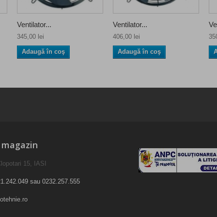
Ventilator...
Ventilator...
Ven
345,00 lei
406,00 lei
350
Adaugă în coş
Adaugă în coş
A
e magazin
lopotari 15, IASI
1.242.049 sau 0232.257.555
otehnie.ro