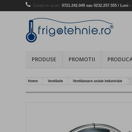
Sunați-ne acum:
0721.242.049 sau 0232.257.555 / Luni - 
PRODUSE
PROMOTII
PRODUCA
Home
Ventilatie
Ventilatoare axiale industriale