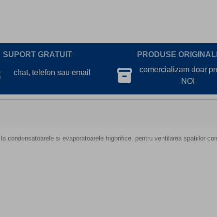
SUPORT GRATUIT
PRODUSE ORIGINAL
lk
comercializam doar p
inventory_2
chat, telefon sau email
NOI
 la condensatoarele si evaporatoarele frigorifice, pentru ventilarea spatiilor co