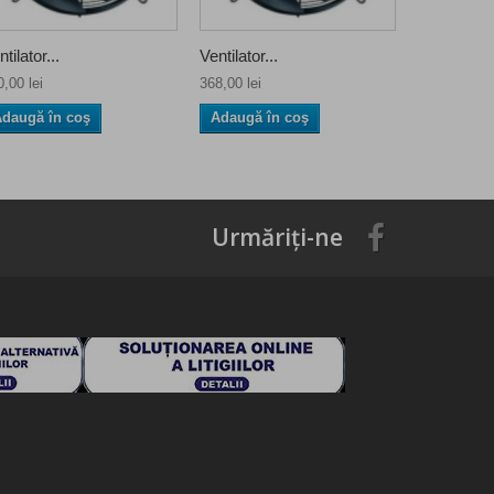
tilator...
Ventilator...
Ventilator..
,00 lei
368,00 lei
391,00 lei
daugă în coş
Adaugă în coş
Urmăriți-ne