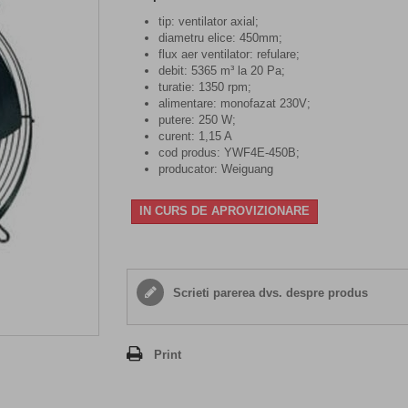
tip: ventilator axial;
diametru elice: 450mm;
flux aer ventilator: refulare;
debit: 5365 m³ la 20 Pa;
turatie: 1350 rpm;
alimentare: monofazat 230V;
putere: 250 W;
curent: 1,15 A
cod produs: YWF4E-450B;
producator: Weiguang
IN CURS DE APROVIZIONARE
Scrieti parerea dvs. despre produs
Print