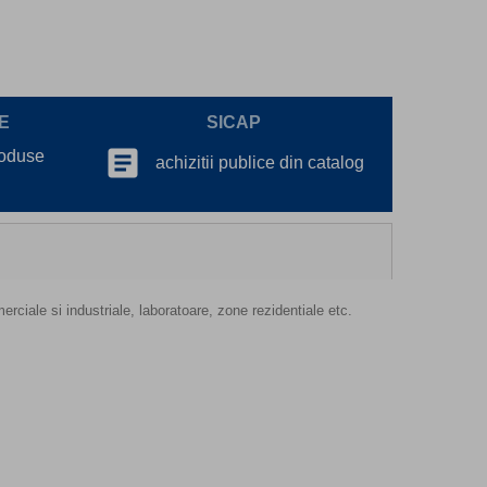
E
SICAP
article
roduse
achizitii publice din catalog
merciale si industriale, laboratoare, zone rezidentiale etc.