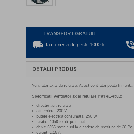
TRANSPORT GRATUIT
local_shipping
phone_in_ta
la comenzi de peste 1000 lei
DETALII PRODUS
Ventilator axial de refulare. Acest ventilator poate fi montat
Specificatii ventilator axial refulare YWF4E-450B:
directie aer: refulare
alimentare: 230 V
putere electrica consumata: 250 W
turatie: 1350 rotatii pe minut
debit: 5365 metri cubi la o cadere de presiune de 20 Pa
curent: 1,15 A