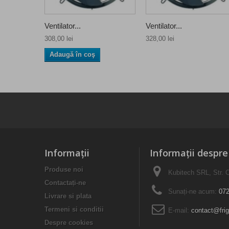
Ventilator...
Ventilator...
308,00 lei
328,00 lei
Adaugă în coş
Informaţii
Informații despr
Produse noi
Kubitech SRL, Str. C
Contactați-ne
Sunați-ne acum:
072
Livrare si plata
Termeni si conditii
E-mail:
contact@frig
Despre cookies