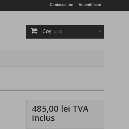
Contactați-ne
Autentificare
Coş
(gol)
485,00 lei
TVA
inclus