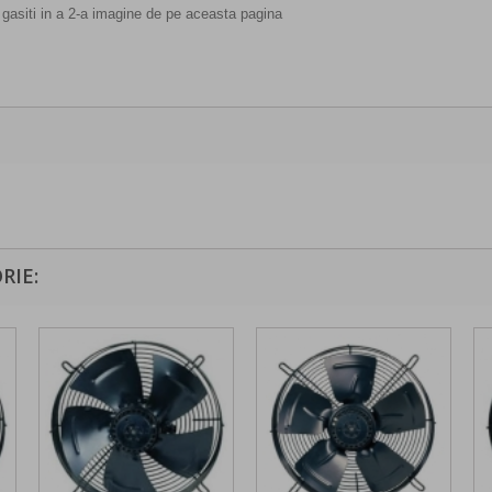
 gasiti in a 2-a imagine de pe aceasta pagina
RIE: